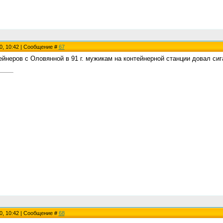
0, 10:42 | Сообщение #
67
ейнеров с Оловянной в 91 г. мужикам на контейнерной станции довал си
0, 10:42 | Сообщение #
68