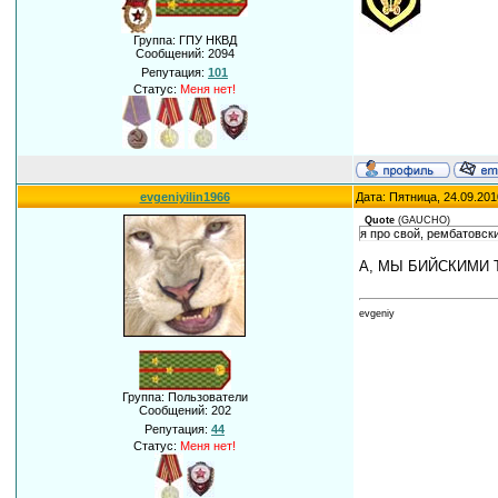
Группа: ГПУ НКВД
Сообщений:
2094
Репутация:
101
Статус:
Меня нет!
evgeniyilin1966
Дата: Пятница, 24.09.201
Quote
(
GAUCHO
)
я про свой, рембатовский
А, МЫ БИЙСКИМИ ТРАВ
evgeniy
Группа: Пользователи
Сообщений:
202
Репутация:
44
Статус:
Меня нет!