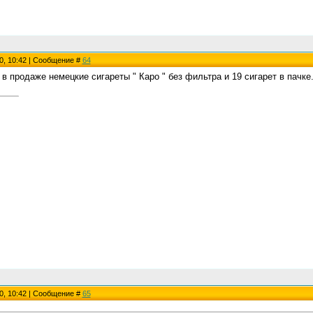
0, 10:42 | Сообщение #
64
 в продаже немецкие сигареты " Каро " без фильтра и 19 сигарет в пачке
0, 10:42 | Сообщение #
65