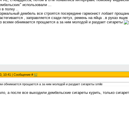
ембельских" использовали ...
 в полку ..
нормальный дембель все строятся посередине гармонист лобает прощание
астегивается , заправляется сзади петух, ремень на яйца ..в руказ ящик
со всеми обнимается прощается а за ним молодой и раздает сигареты
0, 10:41 | Сообщение #
62
ми обнимается прощается а за ним молодой и раздает сигареты smile
ыло, а после все выходили дембельские сигареты курить, только сигаре