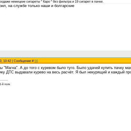
родаже немецкие сигареты " Каро " без фильтра и 19 сигарет в пачке.
рил, на службе только наши и болгарские
0, 10:42 | Сообщение #
66
ы "Магна". А до того с куревом было туго. Было удачей купить пачку ма
ику ДТС выдавали курево на весь расчёт. Я был некурящий и каждый пр
1-й полк