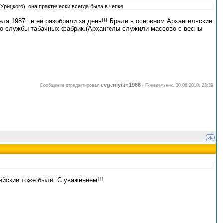
 Урицкого), она практически всегда была в чепке
ля 1987г. и её разобрали за день!!! Брали в основном Архангельские
х до службы табачных фабрик.(Архангелы служили массово с весны
evgeniyilin1966
Сообщение отредактировал
-
Понедельник, 30.08.2010, 23:39
Бийские тоже были. С уважением!!!