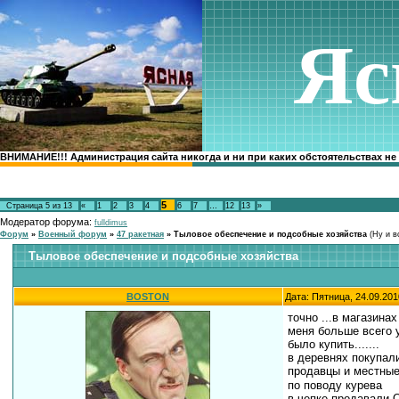
Яс
ВНИМАНИЕ!!! Администрация сайта никогда и ни при каких обстоятельствах не
5
Страница
5
из
13
«
1
2
3
4
6
7
…
12
13
»
Модератор форума:
fulldimus
Форум
»
Военный форум
»
47 ракетная
»
Тыловое обеспечение и подсобные хозяйства
(Ну и в
Тыловое обеспечение и подсобные хозяйства
BOSTON
Дата: Пятница, 24.09.201
точно ...в магазинах
меня больше всего 
было купить.......
в деревнях покупали
продавцы и местные
по поводу курева
в чепке продавали 