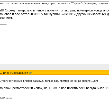
го естественно не продавали и поэтому пристрастился к "Стреле" (Ленинград, ф-ка им.
!! Стрелу питерскую в чепок закинули только раз, примернов конце апре
пробовав и все остальные!!! А так курили Бийские и других неизвестны
важением.
0, 10:43 | Сообщение #
69
Стрелу питерскую в чепок закинули только раз, примернов конце апреля 1987г
про свой, рембатовский чепок, на 11-й!!! У нас практически всегда была, 
85-87 Осень