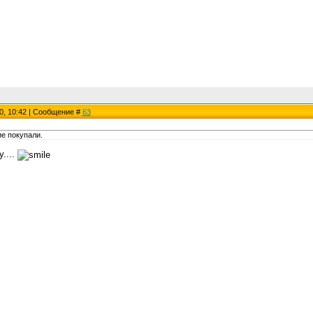
0, 10:42 | Сообщение #
63
е покупали.
....