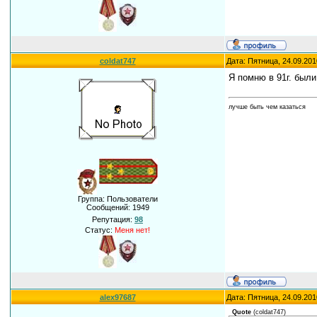
coldat747
Дата: Пятница, 24.09.201
Я помню в 91г. были
лучше быть чем казаться
Группа: Пользователи
Сообщений:
1949
Репутация:
98
Статус:
Меня нет!
alex97687
Дата: Пятница, 24.09.201
Quote
(
coldat747
)