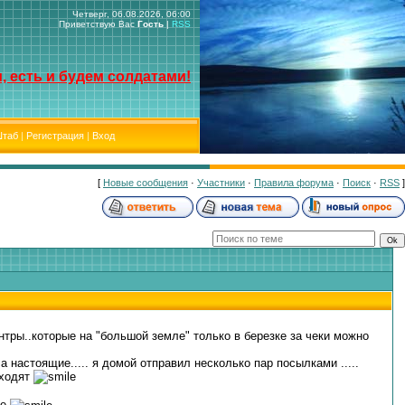
Четверг, 06.08.2026, 06:00
Приветствую Вас
Гость
|
RSS
, есть и будем солдатами!
таб
|
Регистрация
|
Вход
[
Новые сообщения
·
Участники
·
Правила форума
·
Поиск
·
RSS
]
тры..которые на "большой земле" только в березке за чеки можно
 настоящие..... я домой отправил несколько пар посылками .....
 ходят
ие