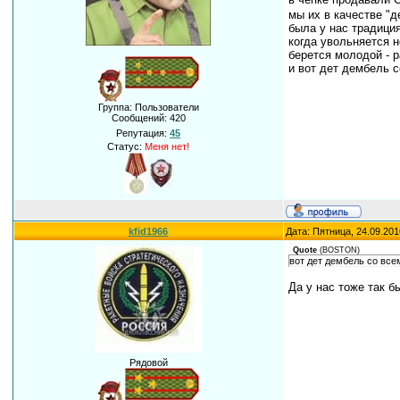
мы их в качестве "д
была у нас традиция
когда увольняется 
берется молодой - р
и вот дет дембель 
Группа: Пользователи
Сообщений:
420
Репутация:
45
Статус:
Меня нет!
kfid1966
Дата: Пятница, 24.09.201
Quote
(
BOSTON
)
вот дет дембель со все
Да у нас тоже так б
Рядовой