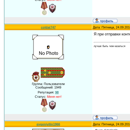
coldat747
Дата: Пятница, 24.09.201
Я при отправки конт
лучше быть чем казаться
Группа: Пользователи
Сообщений:
1949
Репутация:
98
Статус:
Меня нет!
evgeniyilin1966
Дата: Пятница, 24.09.201