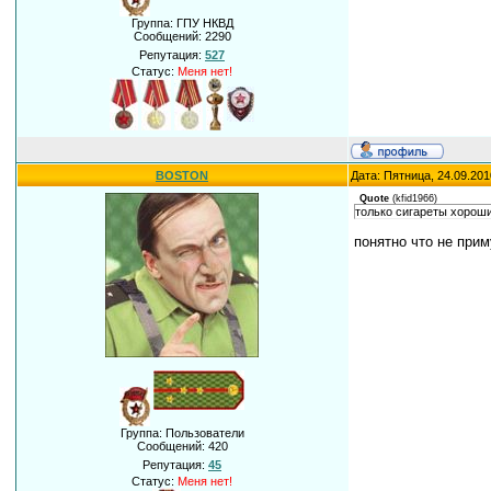
Группа: ГПУ НКВД
Сообщений:
2290
Репутация:
527
Статус:
Меня нет!
BOSTON
Дата: Пятница, 24.09.201
Quote
(
kfid1966
)
только сигареты хороши
понятно что не приму
Группа: Пользователи
Сообщений:
420
Репутация:
45
Статус:
Меня нет!