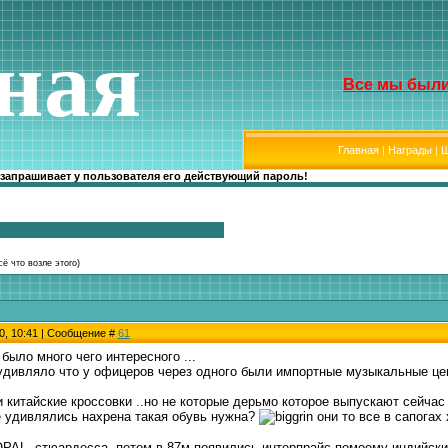
ная
Все мы были
Главная
|
Награды
|
Ш
 запрашивает у пользователя его действующий пароль!
сё что возле этого)
0, 10:41 | Сообщение #
61
 было много чего интересного ...
удивляло что у офицеров через одного были импортные музыкальные цен
 китайские кроссовки ..но не которые дерьмо которое выпускают сейчас а
 удивлялись нахрена такая обувь нужна?
они то все в сапогах
OPAL, стюардесса, потом в 87м появились интерпрайс помоему индийск