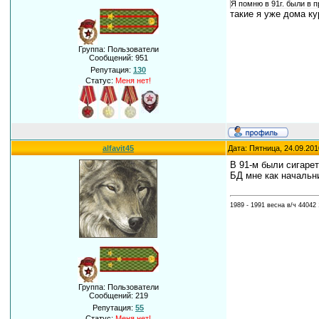
Я помню в 91г. были в п
такие я уже дома ку
Группа: Пользователи
Сообщений:
951
Репутация:
130
Статус:
Меня нет!
alfavit45
Дата: Пятница, 24.09.201
В 91-м были сигарет
БД мне как начальн
1989 - 1991 весна в/ч 44042 
Группа: Пользователи
Сообщений:
219
Репутация:
55
Статус:
Меня нет!