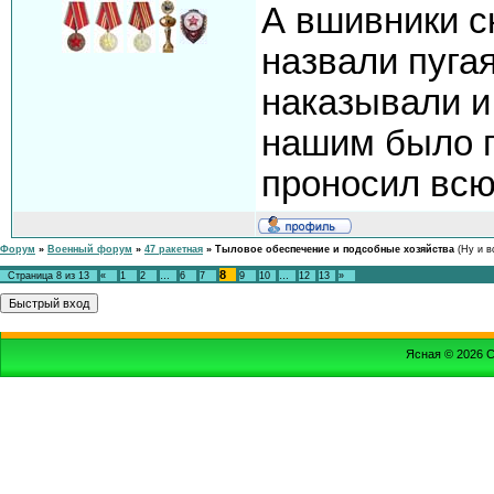
А вшивники с
назвали пуга
наказывали и
нашим было п
проносил всю
Форум
»
Военный форум
»
47 ракетная
»
Тыловое обеспечение и подсобные хозяйства
(Ну и в
8
Страница
8
из
13
«
1
2
…
6
7
9
10
…
12
13
»
Ясная © 2026
С