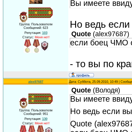
Вы имеете ввиду
Но ведь если 
Группа: Пользователи
Сообщений:
623
Quote
(
alex97687
)
Репутация:
103
Статус:
Меня нет!
если боец ЧМО о
- то вы по кр
alex97687
Дата: Суббота, 25.09.2010, 10:49 | Сообщ
Quote
(
Володя
)
Вы имеете ввиду
Но ведь если вы
Группа: Пользователи
Сообщений:
951
Репутация:
130
Quote (alex9768
Статус:
Меня нет!