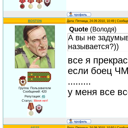
BOSTON
Дата: Пятница, 24.09.2010, 10:49 | Сообщ
Quote
(
Володя
)
А вы не задумы
называется?))
все я прекрасн
если боец ЧМ
.........
Группа: Пользователи
у меня все вс
Сообщений:
420
Репутация:
45
Статус:
Меня нет!
44132
Дата: Пятница, 24.09.2010, 10:50 | Сообщ