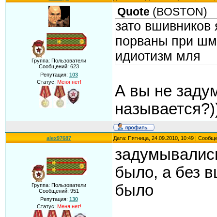
Quote
(
BOSTON
)
зато вшивников 
порваны при шм
идиотизм мля
Группа: Пользователи
Сообщений:
623
Репутация:
103
Статус:
Меня нет!
А вы не заду
называется?)
alex97687
Дата: Пятница, 24.09.2010, 10:49 | Сообщ
задумывались
было, а без 
было
Группа: Пользователи
Сообщений:
951
Репутация:
130
Статус:
Меня нет!