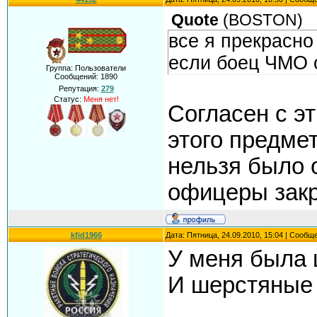
Quote
(
BOSTON
)
все я прекрасно 
если боец ЧМО о
Группа: Пользователи
Сообщений:
1890
Репутация:
279
Статус:
Меня нет!
Согласен с э
этого предме
нельзя было 
офицеры закр
kfid1966
Дата: Пятница, 24.09.2010, 15:04 | Сообщ
У меня была ш
И шерстяные