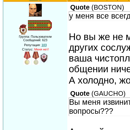
Quote
(
BOSTON
)
у меня все всег
Но вы же не 
Группа: Пользователи
Сообщений:
623
других сослуж
Репутация:
103
Статус:
Меня нет!
ваша чистопл
общении ниче
А холодно, жо
Quote
(
GAUCHO
)
Вы меня извинит
вопросы???