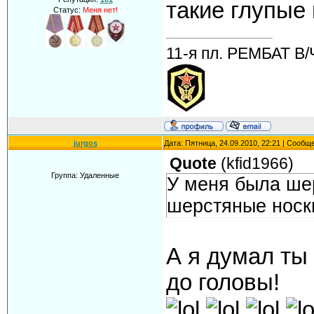
такие глупые
Статус:
Меня нет!
11-я пл. РЕМБАТ В/
jurgos
Дата: Пятница, 24.09.2010, 22:21 | Сообщ
Quote
(
kfid1966
)
Группа: Удаленные
У меня была шер
шерстяные носк
А я думал ты
до головы!