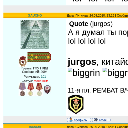
GAUCHO
Дата: Пятница, 24.09.2010, 23:13 | Сообщ
Quote
(
jurgos
)
А я думал ты по
lol lol lol lol
jurgos
, китай
Группа: ГПУ НКВД
Сообщений:
2094
Репутация:
101
Статус:
Меня нет!
11-я пл. РЕМБАТ В/
Володя
Дата: Суббота, 25.09.2010, 06:03 | Сообщ