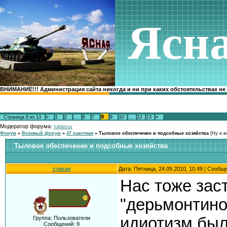
Ясн
ВНИМАНИЕ!!! Администрация сайта никогда и ни при каких обстоятельствах не
8
Страница
8
из
13
«
1
2
…
6
7
9
10
…
12
13
»
Модератор форума:
fulldimus
Форум
»
Военный форум
»
47 ракетная
»
Тыловое обеспечение и подсобные хозяйства
(Ну и в
Тыловое обеспечение и подсобные хозяйства
стакан
Дата: Пятница, 24.09.2010, 10:49 | Сообщ
Нас тоже зас
"дерьмонтино
идиотизм был
Группа: Пользователи
Сообщений:
9