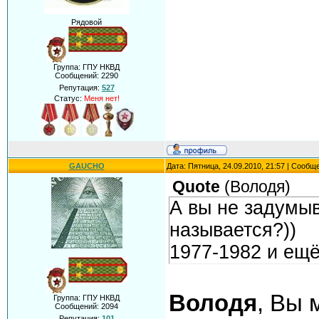
Рядовой
Группа: ГПУ НКВД
Сообщений:
2290
Репутация:
527
Статус:
Меня нет!
GAUCHO
Дата: Пятница, 24.09.2010, 21:57 | Сообщ
Quote
(
Володя
)
А вы не задумы
называется?))
1977-1982 и ещё
Володя
, Вы 
Группа: ГПУ НКВД
Сообщений:
2094
Репутация:
101