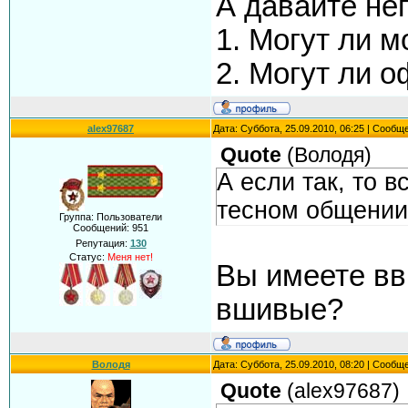
А давайте не
1. Могут ли 
2. Могут ли 
alex97687
Дата: Суббота, 25.09.2010, 06:25 | Сообщ
Quote
(
Володя
)
А если так, то 
тесном общении 
Группа: Пользователи
Сообщений:
951
Репутация:
130
Статус:
Меня нет!
Вы имеете вв
вшивые?
Володя
Дата: Суббота, 25.09.2010, 08:20 | Сообщ
Quote
(
alex97687
)