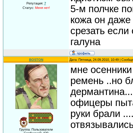
Репутация:
7
5-м полчке п
Статус:
Меня нет!
кожа он даже
срезать если
галуна
BOSTON
Дата: Пятница, 24.09.2010, 10:49 | Сообщ
мне осенники
ремень ..но б
дермантина....
офицеры пыта
руки брали ....
отвязывались.
Группа: Пользователи