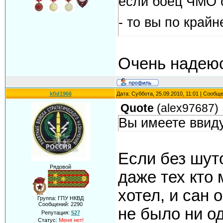
если боец ЧМО о
- то вы по край
Очень надеюс
kfid1966
Дата: Суббота, 25.09.2010, 11:01 | Сообщ
Quote
(
alex97687
)
Вы имеете ввиду
Если без шуто
Рядовой
даже тех кто
хотел, и сан
Группа: ГПУ НКВД
Сообщений:
2290
не было ни о
Репутация:
527
Статус:
Меня нет!