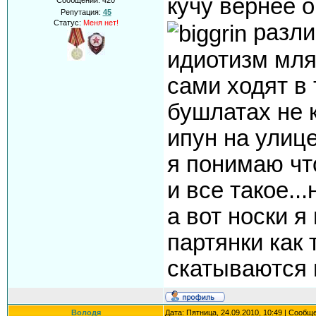
кучу вернее 
Сообщений:
420
Репутация:
45
Статус:
Меня нет!
разли
идиотизм мл
сами ходят в
бушлатах не ка
ипун на улице 
я понимаю чт
и все такое...
а вот носки я н
партянки как т
скатываются в
Володя
Дата: Пятница, 24.09.2010, 10:49 | Сообщ