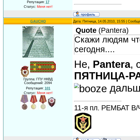
Репутация:
17
Статус:
Меня нет!
GAUCHO
Дата: Пятница, 14.05.2010, 15:55 | Сообщ
Quote
(
Pantera
)
Скажи людям что
сегодня....
Не,
Pantera
, 
ПЯТНИЦА-РА
Группа: ГПУ НКВД
Сообщений:
2094
даль
Репутация:
101
Статус:
Меня нет!
11-я пл. РЕМБАТ В/