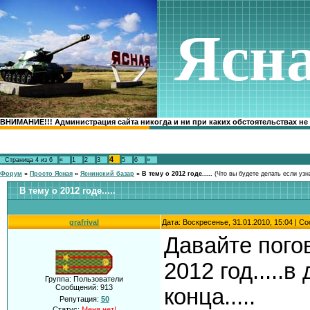
Ясн
ВНИМАНИЕ!!! Администрация сайта никогда и ни при каких обстоятельствах не
4
Страница
4
из
6
«
1
2
3
5
6
»
Форум
»
Просто Ясная
»
Яснинский базар
»
В тему о 2012 годе.....
(Что вы будете делать если узн
В тему о 2012 годе.....
grafrival
Дата: Воскресенье, 31.01.2010, 15:04 | 
Давайте погов
2012 год.....
Группа: Пользователи
Сообщений:
913
конца.....
Репутация:
50
Статус:
Меня нет!