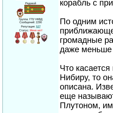
корабль с пр
Рядовой
По одним ист
Группа: ГПУ НКВД
Сообщений:
2290
Репутация:
527
приближающе
Статус:
Меня нет!
громадные ра
даже меньше
Что касается
Нибиру, то о
описана. Изве
еще называют
Плутоном, им