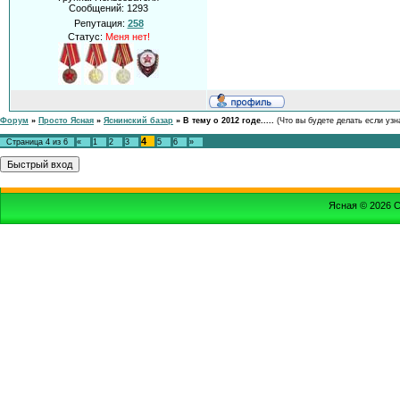
Сообщений:
1293
Репутация:
258
Статус:
Меня нет!
Форум
»
Просто Ясная
»
Яснинский базар
»
В тему о 2012 годе.....
(Что вы будете делать если узн
4
Страница
4
из
6
«
1
2
3
5
6
»
Ясная © 2026
С