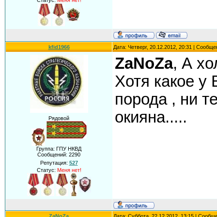
Статус:
Меня нет!
kfid1966
Дата: Четверг, 20.12.2012, 20:31 | Сообщ
ZaNoZa
, А хо
Хотя какое у 
порода , ни т
окияна.....
Рядовой
Группа: ГПУ НКВД
Сообщений:
2290
Репутация:
527
Статус:
Меня нет!
ZaNoZa
Дата: Суббота, 22.12.2012, 13:15 | Сообщ