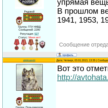
упрямая вещь
В прошлом ве
Рядовой
1941, 1953, 
Группа: ГПУ НКВД
Сообщений:
2290
Репутация:
527
Статус:
Меня нет!
Сообщение отред
aleksandr
Дата: Четверг, 03.01.2013, 13:35 | Сообщ
Вот это отме
http://avtohata
Группа: Пользователи