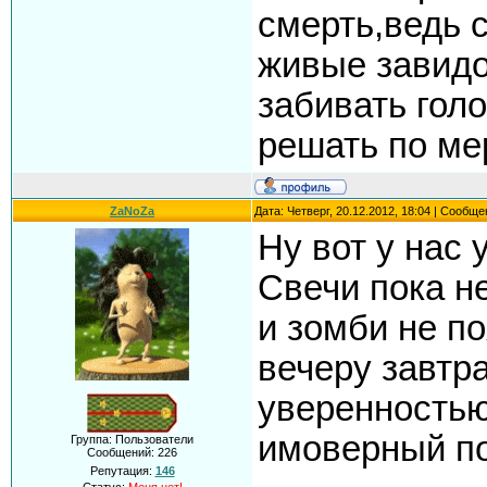
смерть,ведь 
живые завидо
забивать гол
решать по ме
ZaNoZa
Дата: Четверг, 20.12.2012, 18:04 | Сообщ
Ну вот у нас 
Свечи пока н
и зомби не по
вечеру завтр
уверенностью
имоверный по
Группа: Пользователи
Сообщений:
226
Репутация:
146