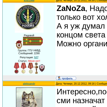
kfid1966
Дата: Четверг, 20.12.2012, 08:55 | Сообщ
ZaNoZa
, Над
только вот хол
А я уж думал
концом света 
Рядовой
Можно органи
Группа: ГПУ НКВД
Сообщений:
2290
Репутация:
527
Статус:
Меня нет!
aleksandr
Дата: Четверг, 20.12.2012, 09:16 | Сообщ
Интересно,по
сми назначат