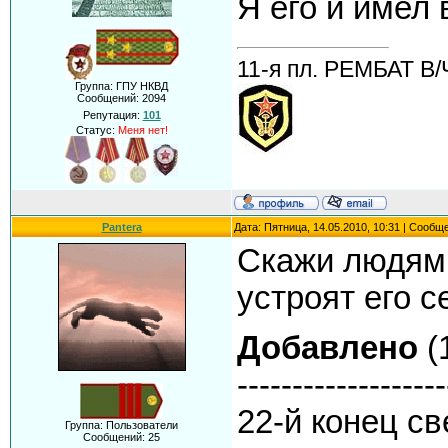
Я его и имел 
11-я пл. РЕМБАТ В/
Группа: ГПУ НКВД
Сообщений:
2094
Репутация:
101
Статус:
Меня нет!
Pantera
Дата: Пятница, 14.05.2010, 10:31 | Сообщ
Скажи людям 
устроят его се
Добавлено
(
-------------------
22-й конец св
Группа: Пользователи
Сообщений:
25