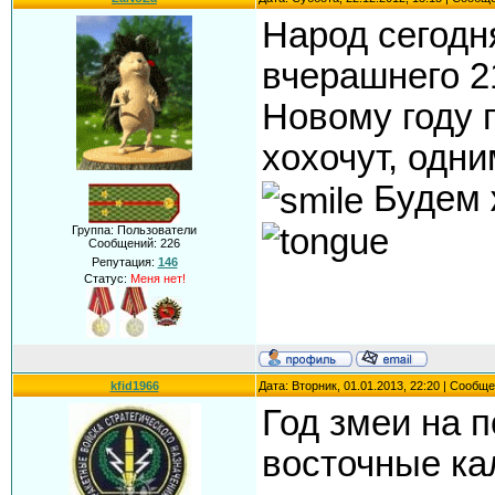
Народ сегодн
вчерашнего 21
Новому году г
хохочут, одн
Будем ж
Группа: Пользователи
Сообщений:
226
Репутация:
146
Статус:
Меня нет!
kfid1966
Дата: Вторник, 01.01.2013, 22:20 | Сообщ
Год змеи на п
восточные ка