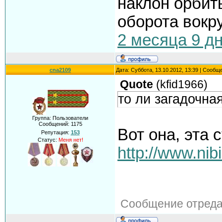
наклон орбит
оборота вокру
2 месяца 9 дн
cna2109
Дата: Суббота, 13.10.2012, 13:39 | Сообщ
Quote
(
kfid1966
)
то ли загадочна
Группа: Пользователи
Сообщений:
1175
Вот она, эта 
Репутация:
153
Статус:
Меня нет!
http://www.nib
Сообщение отред