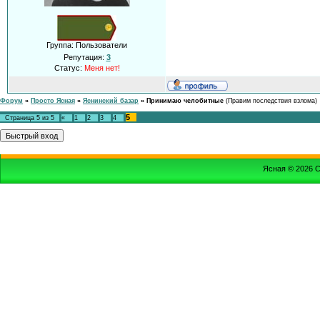
Группа: Пользователи
Репутация:
3
Статус:
Меня нет!
Форум
»
Просто Ясная
»
Яснинский базар
»
Принимаю челобитные
(Правим последствия взлома)
5
Страница
5
из
5
«
1
2
3
4
Ясная © 2026
С