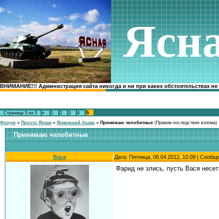
Ясн
ВНИМАНИЕ!!! Администрация сайта никогда и ни при каких обстоятельствах не
5
Страница
5
из
5
«
1
2
3
4
Форум
»
Просто Ясная
»
Яснинский базар
»
Принимаю челобитные
(Правим последствия взлома)
Принимаю челобитные
Вася
Дата: Пятница, 06.04.2012, 10:09 | Сообщ
Фарид не злись, пусть Вася несе