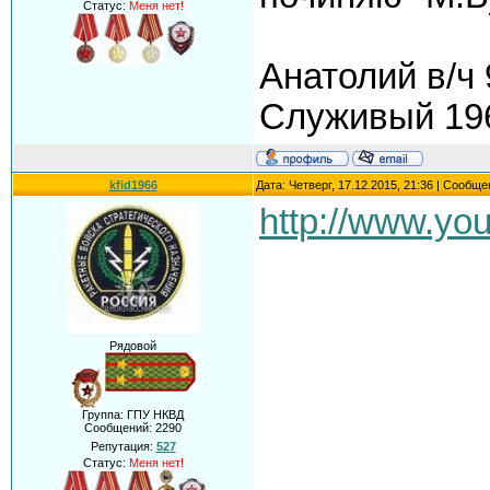
Статус:
Меня нет!
Анатолий в/ч
Служивый 196
kfid1966
Дата: Четверг, 17.12.2015, 21:36 | Сообщ
http://www.y
Рядовой
Группа: ГПУ НКВД
Сообщений:
2290
Репутация:
527
Статус:
Меня нет!