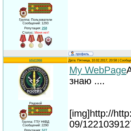
Группа: Пользователи
Сообщений:
1293
Репутация:
258
Статус:
Меня нет!
kfid1966
Дата: Пятница, 10.02.2017, 20:58 | Сообщ
My WebPage
А
знаю ....
Рядовой
[img]http://htt
09/122103912
Группа: ГПУ НКВД
Сообщений:
2290
Репутация:
527