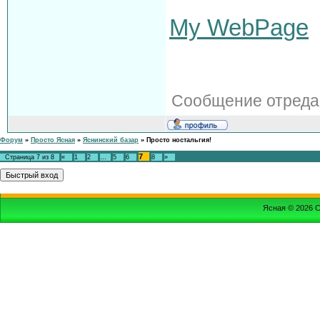
My WebPage
Сообщение отреда
Форум
»
Просто Ясная
»
Яснинский базар
»
Просто ностальгия!
7
Страница
7
из
8
«
1
2
…
5
6
8
»
Ясная © 2026
С