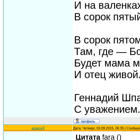
И на валенка
В сорок пятый
В сорок пято
Там, где — Б
Будет мама 
И отец живой
Геннадий Шпа
С уважением
azarov3
Дата: Четверг, 03.09.2015, 06:35 | Сообщ
Цитата
fara
(
)