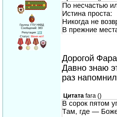
По несчастью ил
Истина проста:
Никогда не воз
Группа: ГПУ НКВД
В прежние мест
Сообщений:
383
Репутация:
172
Статус:
Меня нет!
Дорогой Фара,
Давно знаю э
раз напомнил.
Цитата
fara
(
)
В сорок пятом у
Там, где — Бож