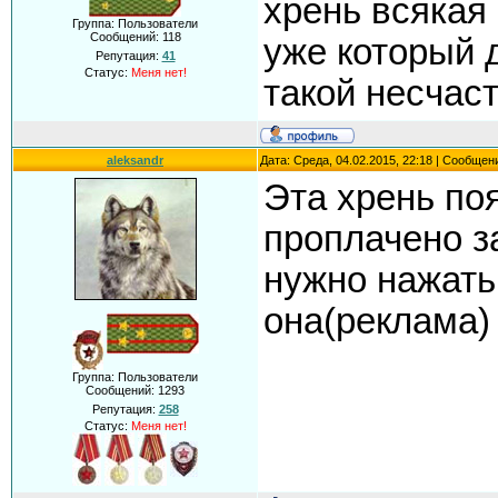
хрень всякая
Группа: Пользователи
Сообщений:
118
уже который д
Репутация:
41
Статус:
Меня нет!
такой несчас
aleksandr
Дата: Среда, 04.02.2015, 22:18 | Сообщен
Эта хрень по
проплачено за
нужно нажать 
она(реклама) 
Группа: Пользователи
Сообщений:
1293
Репутация:
258
Статус:
Меня нет!