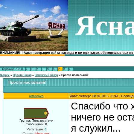
Ясн
ВНИМАНИЕ!!! Администрация сайта никогда и ни при каких обстоятельствах не
7
Страница
7
из
8
«
1
2
…
5
6
8
»
Форум
»
Просто Ясная
»
Яснинский базар
»
Просто ностальгия!
Просто ностальгия!
alfabravo
Дата: Четверг, 08.01.2015, 21:41 | Сообщ
Спасибо что х
ничего не ост
Группа: Пользователи
Сообщений:
8
я служил...
Репутация:
6
Статус:
Меня нет!