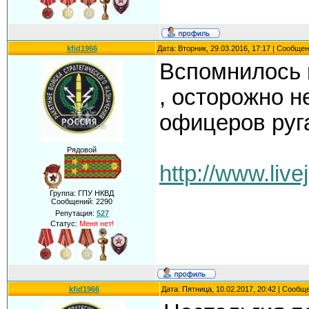
kfid1966
Дата: Вторник, 29.03.2016, 17:17 | Сообще
Вспомнилось к
, осторожно н
офицеров руг
Рядовой
http://www.liv
Группа: ГПУ НКВД
Сообщений:
2290
Репутация:
527
Статус:
Меня нет!
kfid1966
Дата: Пятница, 10.02.2017, 20:42 | Сообщ