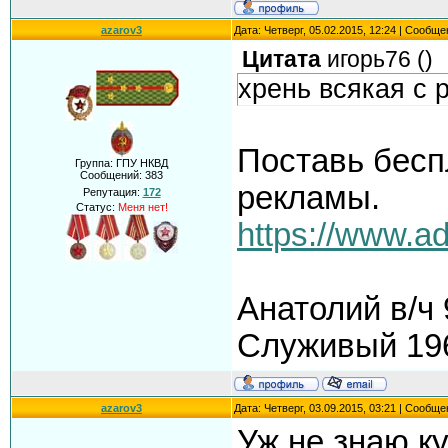
azarov3
Дата: Четверг, 05.02.2015, 12:24 | Сообщ
Цитата
игорь76
(
)
хрень всякая с 
Поставь бесп
Группа: ГПУ НКВД
Сообщений:
383
рекламы.
Репутация:
172
Статус:
Меня нет!
https://www.a
Анатолий в/ч
Служивый 196
azarov3
Дата: Четверг, 03.09.2015, 03:21 | Сообщ
Уж не знаю к