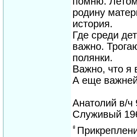
помню. Летом
родину матери
история.
Где среди дет
важно. Трога
полянки.
Важно, что я 
А еще важней
Анатолий в/ч
Служивый 196
Прикреплен