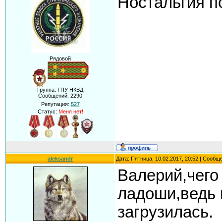
Ностальгия п
Рядовой
Группа: ГПУ НКВД
Сообщений:
2290
Репутация:
527
Статус:
Меня нет!
aleksandr
Дата: Пятница, 10.02.2017, 20:52 | Сообщ
Валерий,чего
ладоши,ведь 
загрузилась.