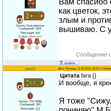
Вам спасибо 
как цветок, 
злым и проти
Группа: Пользователи
вышиваю. С 
Сообщений:
1833
Репутация:
463
Статус:
Меня нет!
Сообщение 
azarov3
Дата: Пятница, 11.09.2015, 02:29 | Сообщ
Цитата
fara
(
)
И вообще, я кр
Я тоже "Сижу,
Группа: ГПУ НКВД
Сообщений:
383
починяю" М.Б
Репутация:
172