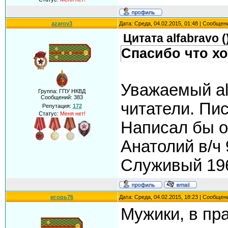
azarov3
Дата: Среда, 04.02.2015, 01:48 | Сообщен
Цитата
alfabravo
(
Спасибо что хо
Уважаемый alf
Группа: ГПУ НКВД
Сообщений:
383
читатели. Пи
Репутация:
172
Статус:
Меня нет!
Написал бы о 
Анатолий в/ч
Служивый 196
игорь76
Дата: Среда, 04.02.2015, 18:23 | Сообщен
Мужики, в пр