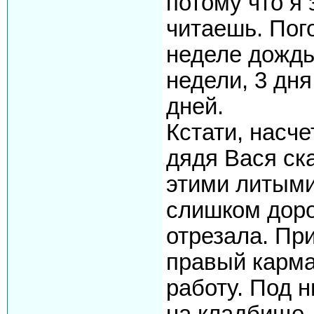
потому что я 
читаешь. Пог
неделе дождь
недели, 3 дня
дней.
Кстати, насче
дядя Вася ска
этими литыми
слишком дорог
отрезала. Пр
правый карма
работу. Под н
на кладбище.