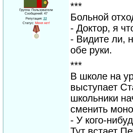
***
Группа: Пользователи
Сообщений:
47
Больной отхо
Репутация:
22
Статус:
Меня нет!
- Доктор, я ч
- Видите ли,
обе руки.
***
В школе на у
выступает Ста
школьники на
сменить моно
- У кого-нибу
Тут встает Пе