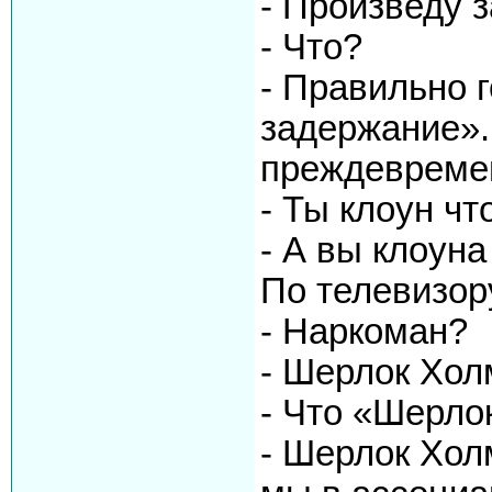
- Произведу
- Что?
- Правильно 
задержание».
преждевреме
- Ты клоун чт
- А вы клоуна
По телевизор
- Наркоман?
- Шерлок Хол
- Что «Шерло
- Шерлок Хол