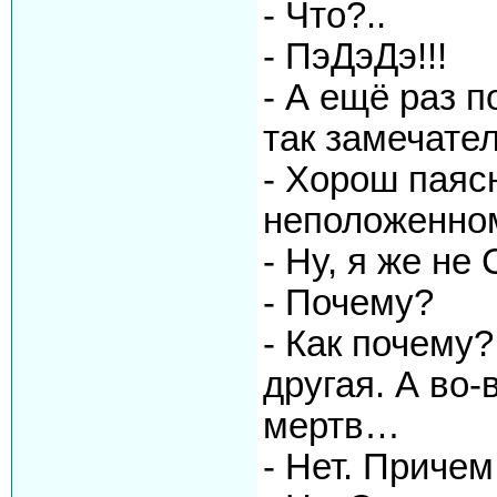
- Что?..
- ПэДэДэ!!!
- А ещё раз п
так замечате
- Хорош паяс
неположенном
- Ну, я же н
- Почему?
- Как почему
другая. А во
мертв…
- Нет. Приче