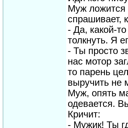
Муж ложится 
спрашивает, 
- Да, какой-т
толкнуть. Я е
- Ты просто з
нас мотор заг
то парень це
выручить не
Муж, опять ма
одевается. В
Кричит:
- Мужик! Ты г