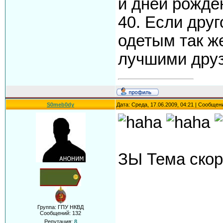
и дней рожде
40. Если дру
одетым так же
лучшими дру
S0meb0dy
Дата: Среда, 17.06.2009, 04:21 | Сообщен
ЗЫ Тема скор
Группа: ГПУ НКВД
Сообщений:
132
Репутация:
8