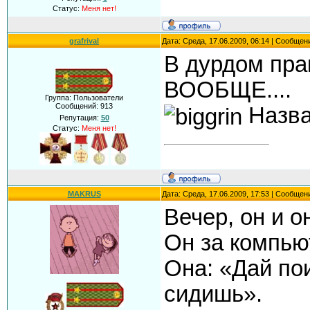
Статус:
Меня нет!
grafrival
Дата: Среда, 17.06.2009, 06:14 | Сообщен
В дурдом пра
ВООБЩЕ....
Группа: Пользователи
Сообщений:
913
Назван
Репутация:
50
Статус:
Меня нет!
MAKRUS
Дата: Среда, 17.06.2009, 17:53 | Сообщен
Вечер, он и о
Он за компью
Она: «Дай по
сидишь».