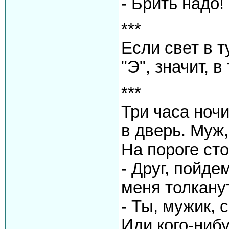
- Брить надо!
***
Если свет в 
"Э", значит, в
***
Три часа ночи
в дверь. Муж,
На пороге ст
- Друг, пойде
меня толкану
- Ты, мужик, 
Иди кого-нибу