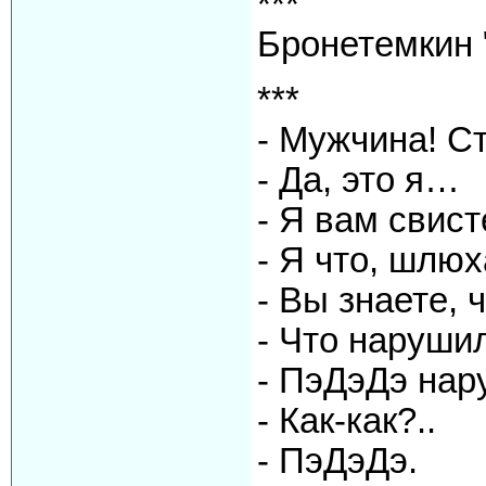
***
Бронетемкин 
***
- Мужчина! С
- Да, это я…
- Я вам свис
- Я что, шлюх
- Вы знаете,
- Что нарушил
- ПэДэДэ нар
- Как-как?..
- ПэДэДэ.