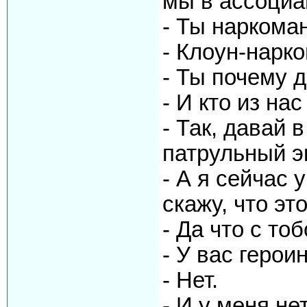
мы в ассоци
- Ты наркома
- Клоун-нарк
- Ты почему 
- И кто из на
- Так, давай 
патрульный э
- А я сейчас 
скажу, что э
- Да что с то
- У вас геро
- Нет.
- И у меня нет