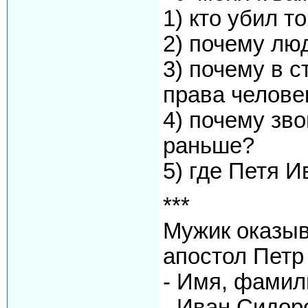
1) кто убил 
2) почему лю
3) почему в 
права челове
4) почему зво
раньше?
5) где Петя 
***
Мужик оказыв
апостол Петp
- Имя, фамил
- Иван Сидоp