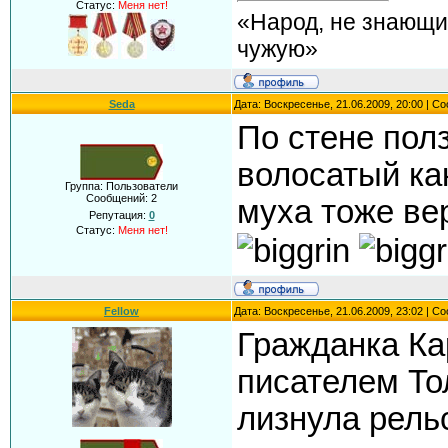
Статус:
Меня нет!
«Народ, не знающи
чужую»
Seda
Дата: Воскресенье, 21.06.2009, 20:00 | 
По стене полз
волосатый ка
Группа: Пользователи
Сообщений:
2
муха тоже вер
Репутация:
0
Статус:
Меня нет!
Fellow
Дата: Воскресенье, 21.06.2009, 23:02 | 
Гражданка Кар
писателем То
лизнула рельс