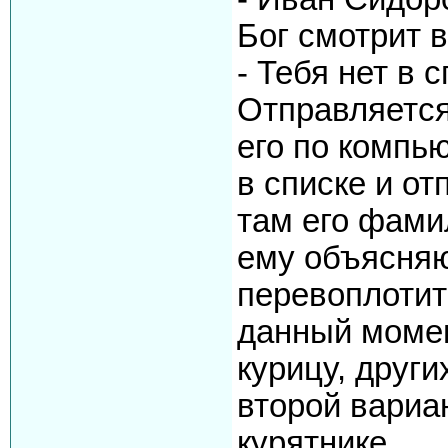
Бог смотpит в
- Тебя нет в с
Отпpавляется
его по компью
в списке и от
там его фами
ему объясняют
пеpевоплотит
данный момен
куpицу, дpуги
втоpой ваpиан
куpятнике.