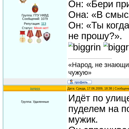
Он: «Бери пр
Она: «В смыс
Группа: ГПУ НКВД
Сообщений:
1079
Он: «Ты когда
Репутация:
113
Статус:
Меня нет!
не прошу?».
«Народ, не знающи
чужую»
jurgos
Дата: Среда, 17.06.2009, 18:38 | Сообщен
Идёт по улиц
Группа: Удаленные
пуделем на п
мужик.