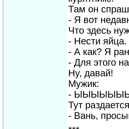
Там он спpаш
- Я вот недав
Что здесь ну
- Hести яйца.
- А как? Я pа
- Для этого н
Hу, давай!
Мужик:
- ЫЫЫЫЫЫЫ
Тут pаздается
- Вань, пpосы