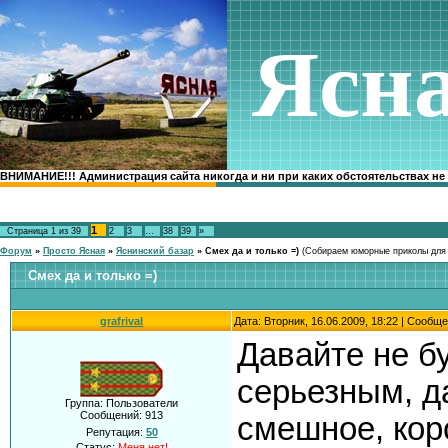
Ясн
ВНИМАНИЕ!!! Администрация сайта никогда и ни при каких обстоятельствах не
1
Страница
1
из
39
2
3
…
38
39
»
Форум
»
Просто Ясная
»
Яснинский базар
»
Смех да и только =)
(Собираем юморные приколы для 
Смех да и только =)
grafrival
Дата: Вторник, 16.06.2009, 18:22 | Сообщ
Давайте не б
серьезным, д
Группа: Пользователи
Сообщений:
913
смешное, кор
Репутация:
50
Статус:
Меня нет!