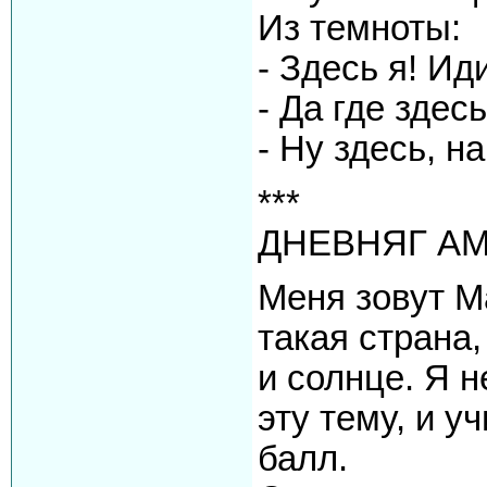
Из темноты:
- Здесь я! Ид
- Да где здес
- Ну здесь, н
***
ДНЕВНЯГ АМЕ
Меня зовут М
такая страна
и солнце. Я 
эту тему, и 
балл.