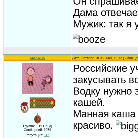
Он спрашивае
Дама отвечает
Мужик: так я 
MAKRUS
Дата: Четверг, 18.06.2009, 16:32 | Сообщ
Российские у
закусывать во
Водку нужно 
кашей.
Манная каша л
красиво.
Группа: ГПУ НКВД
Сообщений:
1079
Репутация:
113