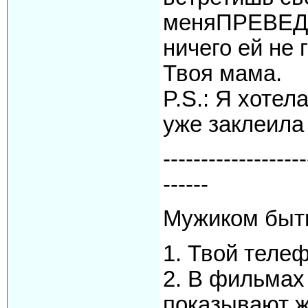
меняПРЕВЕД. 
ничего ей не 
Твоя мама.
P.S.: Я хотел
уже заклеила
-------------------
------
Мужиком быть
1. Твой телеф
2. В фильмах
показывают 