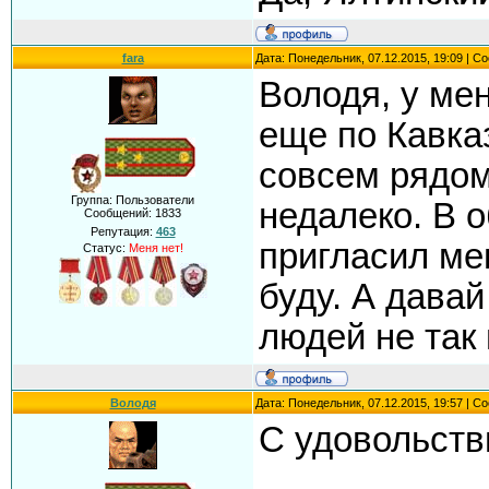
fara
Дата: Понедельник, 07.12.2015, 19:09 | 
Володя, у ме
еще по Кавказ
совсем рядом
Группа: Пользователи
недалеко. В 
Сообщений:
1833
Репутация:
463
пригласил ме
Статус:
Меня нет!
буду. А дава
людей не так
Володя
Дата: Понедельник, 07.12.2015, 19:57 | 
С удовольств