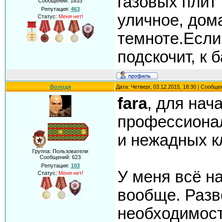
газовых плит
Сообщений:
1833
Репутация:
463
уличное, дом
Статус:
Меня нет!
темноте.Если
подскочит, к 
Володя
Дата: Четверг, 03.12.2015, 18:30 | Сообщ
fara
, для нач
профессиона
и нежадных к
Группа: Пользователи
Сообщений:
623
Репутация:
103
У меня всё на
Статус:
Меня нет!
вообще. Разв
необходимост