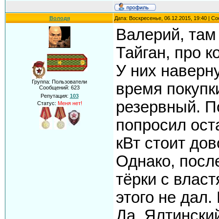
Володя
Дата: Воскресенье, 06.12.2015, 19:40 | 
Валерий, там
Тайган, про к
У них наверну
Группа: Пользователи
время покупк
Сообщений:
623
Репутация:
103
резервный. П
Статус:
Меня нет!
попросил оста
кВт стоит дов
Однако, посл
тёрки с власт
этого не дал.
Да, Ялтинский