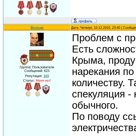
Володя
Дата: Четверг, 10.12.2015, 23:40 | Сообщ
Проблем с пр
Есть сложнос
Крыма, проду
Группа: Пользователи
нарекания по 
Сообщений:
623
Репутация:
103
количеству. Т
Статус:
Меня нет!
спекуляция -
обычного.
По поводу ссы
электричеств