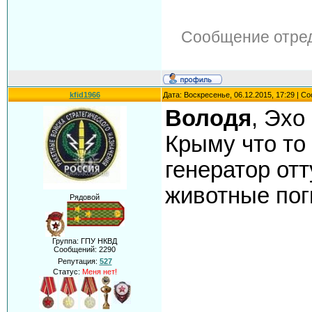
Сообщение отре
kfid1966
Дата: Воскресенье, 06.12.2015, 17:29 | 
Володя
, Эхо
Крыму что то
генератор отт
животные поги
Рядовой
Группа: ГПУ НКВД
Сообщений:
2290
Репутация:
527
Статус:
Меня нет!