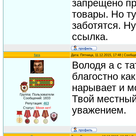
запрещено пр
товары. Но т
заботятся. Ну
ссылка.
fara
Дата: Пятница, 11.12.2015, 17:48 | Сообщ
Володя а с т
благостно как
нарывает и м
Группа: Пользователи
Твой местный
Сообщений:
1833
Репутация:
463
уважением.
Статус:
Меня нет!