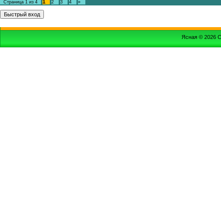
1
Страница
1
из
4
2
3
4
»
Ясная © 2026
С