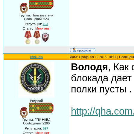
Группа: Пользователи
Сообщений:
623
Репутация:
103
Статус:
Меня нет!
kfid1966
Дата: Среда, 09.12.2015, 18:14 | Сообщен
Володя
, Как
блокада дает 
полки пусты .
Рядовой
http://qha.com.
Группа: ГПУ НКВД
Сообщений:
2290
Репутация:
527
Статус:
Меня нет!