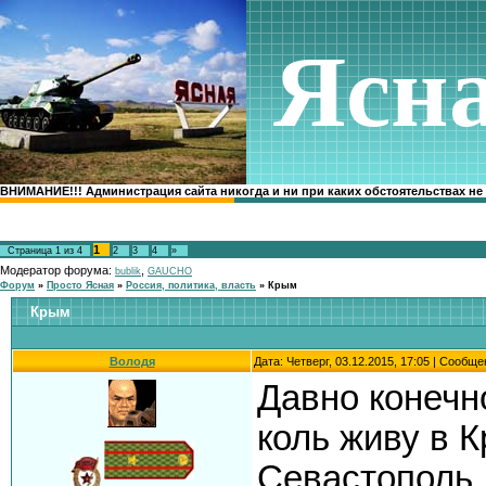
Ясн
ВНИМАНИЕ!!! Администрация сайта никогда и ни при каких обстоятельствах не
1
Страница
1
из
4
2
3
4
»
Модератор форума:
,
bublik
GAUCHO
Форум
»
Просто Ясная
»
Россия, политика, власть
»
Крым
Крым
Володя
Дата: Четверг, 03.12.2015, 17:05 | Сообщ
Давно конечн
коль живу в К
Севастополь.