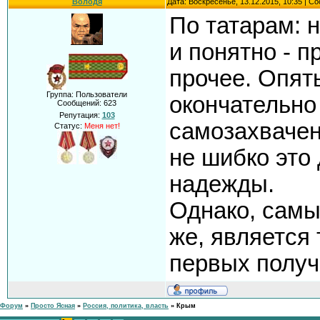
Володя
Дата: Воскресенье, 13.12.2015, 10:35 | 
По татарам: 
и понятно - 
прочее. Опят
Группа: Пользователи
окончательно
Сообщений:
623
Репутация:
103
самозахвачен
Статус:
Меня нет!
не шибко это
надежды.
Однако, самы
же, является 
первых получ
Форум
»
Просто Ясная
»
Россия, политика, власть
»
Крым