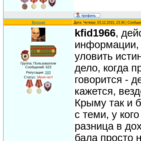
Володя
Дата: Четверг, 03.12.2015, 23:36 | Сообщ
kfid1966
, дей
информации, 
уловить исти
Группа: Пользователи
дело, когда п
Сообщений:
623
Репутация:
103
говорится - д
Статус:
Меня нет!
кажется, везд
Крыму так и 
с теми, у ког
разница в до
бала просто 