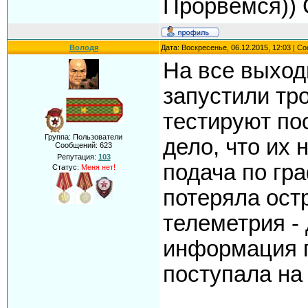
Прорвёмся)) 
Володя
Дата: Воскресенье, 06.12.2015, 12:03 | 
На все выход
запустили тро
тестируют по
Группа: Пользователи
дело, что их 
Сообщений:
623
Репутация:
103
подача по гр
Статус:
Меня нет!
потеряла ост
телеметрия - 
информация 
поступала на 
___________