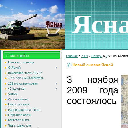
Ясн
Меню сайта
Главная
»
2009
»
Ноябрь
»
3
» Новый сим
Главная страница
Новый символ Ясной
О Ясной
Войсковая часть 01737
3 ноября
1095 военный госпиталь
131 мотострелковая
2009 года
47 ракетная
Форум
состоялось
Фотоальбомы
Новости сайта
Расписание ж.д. тран...
Обратная связь
Гостевая книга
Чат (только для