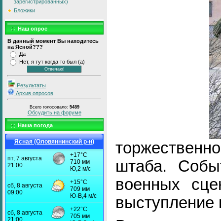
зарегистрированных)
Бложики
Наш опрос
В данный момент Вы находитесь
на Ясной???
Да
Нет, я тут когда то был (а)
Результаты
Архив опросов
Всего голосовало:
5489
Обсудить на форуме
Наша погода
Ясная (Оловяннинский р-н)
торжественн
штаба. Собы
военных сце
выступление 