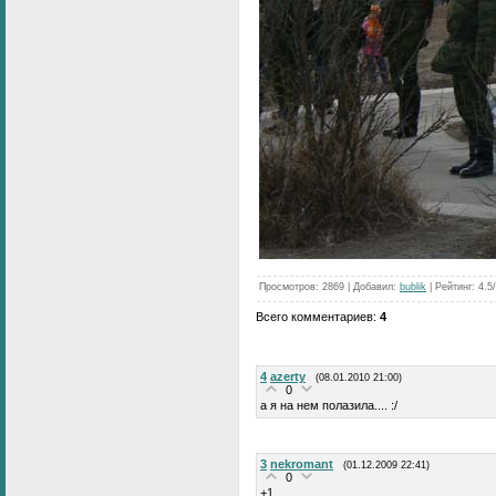
Просмотров
: 2869 |
Добавил
:
bublik
|
Рейтинг
: 4.5
Всего комментариев
:
4
4
azerty
(08.01.2010 21:00)
0
а я на нем полазила.... :/
3
nekromant
(01.12.2009 22:41)
0
+1