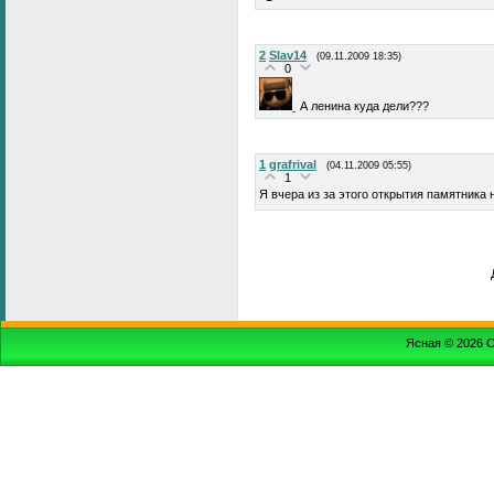
2
Slav14
(09.11.2009 18:35)
0
А ленина куда дели???
1
grafrival
(04.11.2009 05:55)
1
Я вчера из за этого открытия памятника 
Ясная © 2026
С