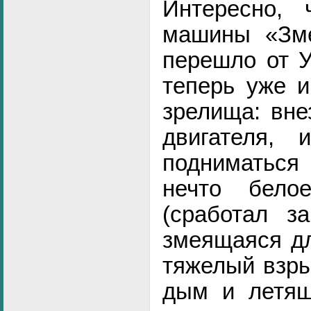
Интересно, 
машины
«Зм
перешло от У
теперь уже и
зрелища: вне
двигателя,
подниматься 
нечто бело
(сработал з
змеящаяся дл
тяжелый взры
дым и летящ