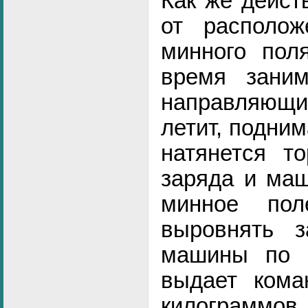
Как же дейст
от располож
минного пол
время заним
направляющи
летит, подним
натянется т
заряда и маш
минное пол
выровнять 
машины по к
выдает ком
килограммов