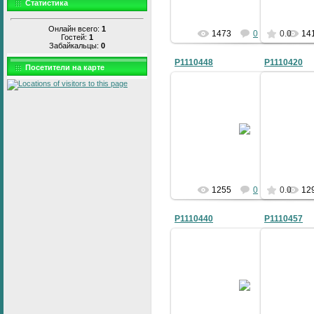
Статистика
Онлайн всего:
1
1473
0
0.0
14
Гостей:
1
Забайкальцы:
0
P1110448
P1110420
Посетители на карте
06.05.2010
bublik
1255
0
0.0
12
P1110440
P1110457
06.05.2010
bublik