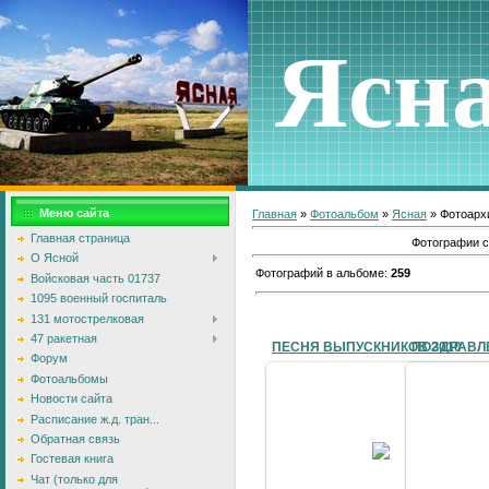
Ясн
Меню сайта
Главная
»
Фотоальбом
»
Ясная
» Фотоарх
Главная страница
Фотографии 
О Ясной
Фотографий в альбоме
:
259
Войсковая часть 01737
1095 военный госпиталь
131 мотострелковая
47 ракетная
ПЕСНЯ ВЫПУСКНИКОВ 2010
Форум
Фотоальбомы
Новости сайта
Расписание ж.д. тран...
27.05.2010
Обратная связь
Гостевая книга
korzhik
Чат (только для