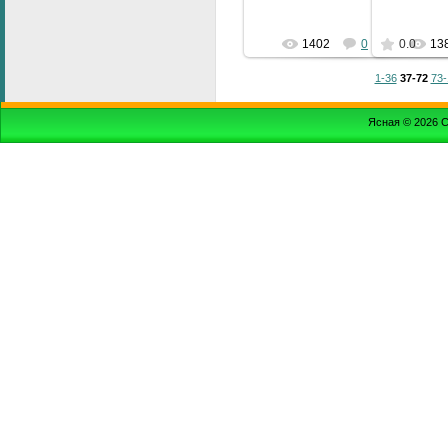
1402
0
0.0
13
1-36
37-72
73-
Ясная © 2026
С