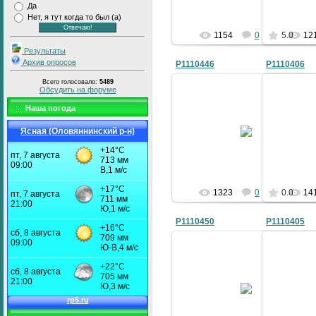
Да
Нет, я тут когда то был (а)
1154
0
5.0
12
Результаты
Архив опросов
P1110446
P1110406
Всего голосовало:
5489
Обсудить на форуме
Наша погода
06.05.2010
Ясная (Оловяннинский р-н)
bublik
1323
0
0.0
14
P1110450
P1110405
06.05.2010
bublik