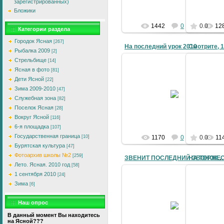
зарегистрированных)
Бложики
1442
0
0.0
12
Категории раздела
Городок Ясная
[267]
На последний урок 2010
Рыбалка 2009
[2]
Стрельбище
[14]
Ясная в фото
[81]
Дети Ясной
[22]
27.05.2010
Зима 2009-2010
[47]
Служебная зона
[82]
korzhik
Поселок Ясная
[28]
Вокруг Ясной
[116]
6-я площадка
[107]
Государственная граница
[10]
1170
0
0.0
11
Бурятская культура
[47]
Фотоархив школы №2
[259]
ЗВЕНИТ ПОСЛЕДНИЙ ЗВОНОК ДЛЯ ВЫПУСКИКОВ 2010
Лето. Ясная. 2010 год
[58]
1 сентября 2010
[24]
Зима
[6]
27.05.2010
Наш опрос
korzhik
В данный момент Вы находитесь
на Ясной???