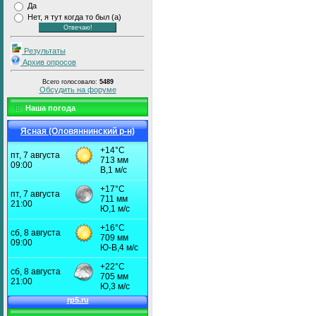
Да
Нет, я тут когда то был (а)
Результаты
Архив опросов
Всего голосовало:
5489
Обсудить на форуме
Наша погода
Ясная (Оловяннинский р-н)