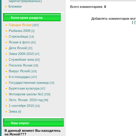
зарегистрированных)
Бложики
Всего комментариев
:
0
Категории раздела
Добавлять комментарии могу
[
Р
Городок Ясная
[267]
Рыбалка 2009
[2]
Стрельбище
[14]
Ясная в фото
[81]
Дети Ясной
[22]
Зима 2009-2010
[47]
Служебная зона
[82]
Поселок Ясная
[28]
Вокруг Ясной
[116]
6-я площадка
[107]
Государственная граница
[10]
Бурятская культура
[47]
Фотоархив школы №2
[259]
Лето. Ясная. 2010 год
[58]
1 сентября 2010
[24]
Зима
[6]
Наш опрос
В данный момент Вы находитесь
на Ясной???