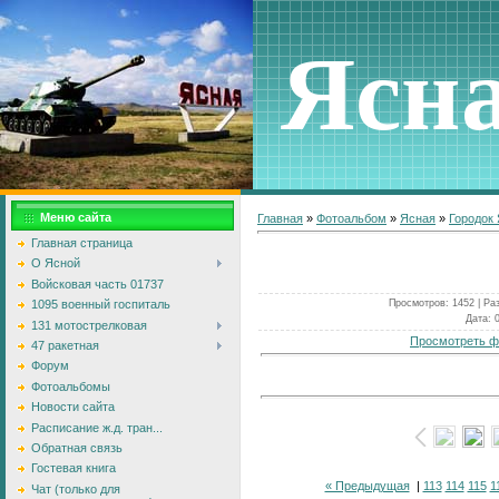
Ясн
Меню сайта
Главная
»
Фотоальбом
»
Ясная
»
Городок
Главная страница
О Ясной
Войсковая часть 01737
Просмотров
: 1452 |
Ра
1095 военный госпиталь
Дата
: 
131 мотострелковая
Просмотреть ф
47 ракетная
Форум
Фотоальбомы
Новости сайта
Расписание ж.д. тран...
Обратная связь
Гостевая книга
« Предыдущая
|
113
114
115
1
Чат (только для