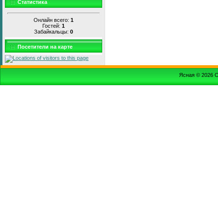
Статистика
Онлайн всего:
1
Гостей:
1
Забайкальцы:
0
Посетители на карте
Ясная © 2026
С