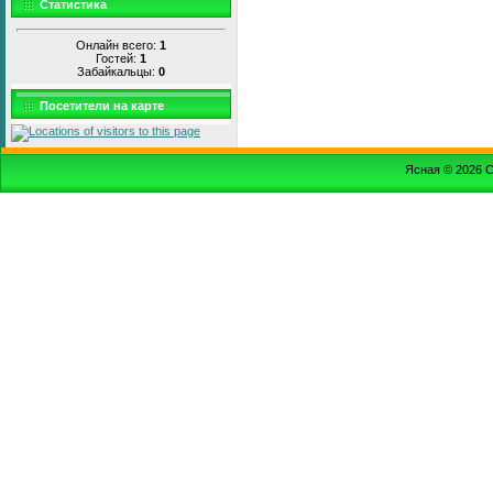
Статистика
Онлайн всего:
1
Гостей:
1
Забайкальцы:
0
Посетители на карте
Ясная © 2026
С