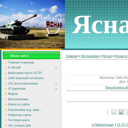
Ясн
Меню сайта
Главная
»
Фотоальбом
»
Ясная
»
Ясная в
Главная страница
О Ясной
Войсковая часть 01737
Просмотров
: 1499 |
Ра
1095 военный госпиталь
Дата
: 
131 мотострелковая
Просмотреть ф
47 ракетная
Форум
Фотоальбомы
Новости сайта
Расписание ж.д. тран...
Обратная связь
Гостевая книга
« Предыдущая
|
71
72
7
Чат (только для