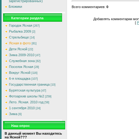
зарегистрированных)
Бложики
Всего комментариев
:
0
Категории раздела
Добавлять комментарии могу
[
Р
Городок Ясная
[267]
Рыбалка 2009
[2]
Стрельбище
[14]
Ясная в фото
[81]
Дети Ясной
[22]
Зима 2009-2010
[47]
Служебная зона
[82]
Поселок Ясная
[28]
Вокруг Ясной
[116]
6-я площадка
[107]
Государственная граница
[10]
Бурятская культура
[47]
Фотоархив школы №2
[259]
Лето. Ясная. 2010 год
[58]
1 сентября 2010
[24]
Зима
[6]
Наш опрос
В данный момент Вы находитесь
на Ясной???