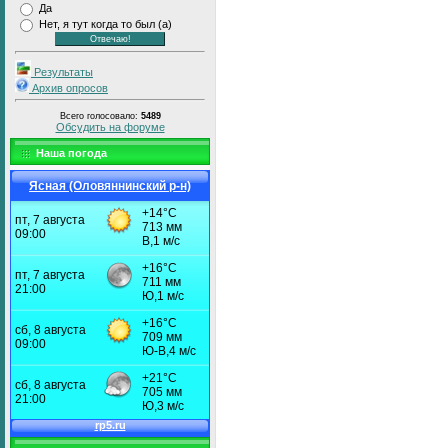
Да
Нет, я тут когда то был (а)
Результаты
Архив опросов
Всего голосовало:
5489
Обсудить на форуме
Наша погода
Ясная (Оловяннинский р-н)