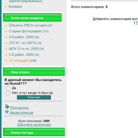
зарегистрированных)
Бложики
Всего комментариев
:
0
Категории раздела
Добавлять комментарии могу
[
Р
Объекты РВСН сегодня
[47]
Старые фотографии
[370]
4-й район. 2009
[58]
273 УС. вч 03573
[18]
ШПУ 13-я пл. 2009
[25]
2-й район. 2009
[34]
13 площадка
[168]
Наш опрос
В данный момент Вы находитесь
на Ясной???
Да
Нет, я тут когда то был (а)
Результаты
Архив опросов
Всего голосовало:
5489
Обсудить на форуме
Наша погода