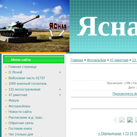
Ясн
Меню сайта
Главная
»
Фотоальбом
»
47 ракетная
»
13
Главная страница
О Ясной
Войсковая часть 01737
Просмотров
: 1788 |
Ра
1095 военный госпиталь
Дата
:
131 мотострелковая
Просмотреть ф
47 ракетная
Форум
Фотоальбомы
Новости сайта
Расписание ж.д. тран...
Обратная связь
Гостевая книга
« Предыдущая
|
73
74
7
Чат (только для