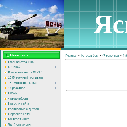
Яс
Меню сайта
Главная
»
Фотоальбом
»
47 ракетная
»
4-й
Главная страница
О Ясной
Войсковая часть 01737
1095 военный госпиталь
131 мотострелковая
47 ракетная
Форум
Фотоальбомы
Новости сайта
Расписание ж.д. тран...
Обратная связь
Гостевая книга
Чат (только для