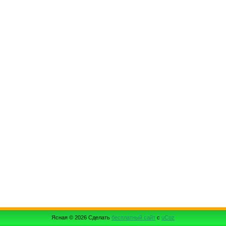
Ясная © 2026
Сделать
бесплатный сайт
с
uCoz