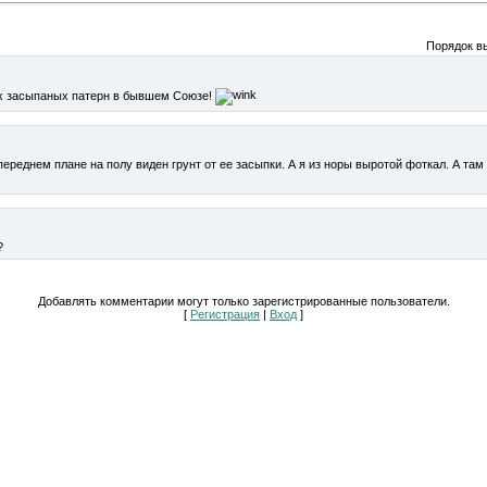
Порядок в
ких засыпаных патерн в бывшем Союзе!
 переднем плане на полу виден грунт от ее засыпки. А я из норы выротой фоткал. А там
?
Добавлять комментарии могут только зарегистрированные пользователи.
[
Регистрация
|
Вход
]