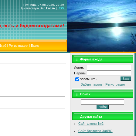
Пятница, 07.08.2026, 22:29
Приветствую Вас
Гость
|
RSS
, есть и будем солдатами!
таб
|
Регистрация
|
Вход
Форма входа
Логин:
Пароль:
запомнить
Забыл пароль
|
Регистрация
Поиск
Друзья сайта
Сайт школы №2
Сайт Братство ЗабВО