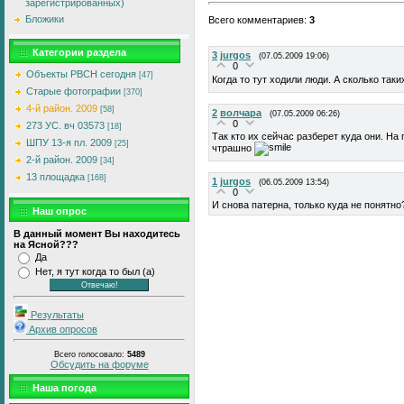
зарегистрированных)
Бложики
Всего комментариев
:
3
Категории раздела
3
jurgos
(07.05.2009 19:06)
0
Объекты РВСН сегодня
[47]
Когда то тут ходили люди. А сколько та
Старые фотографии
[370]
4-й район. 2009
[58]
2
волчара
(07.05.2009 06:26)
0
273 УС. вч 03573
[18]
Так кто их сейчас разберет куда они. На
ШПУ 13-я пл. 2009
[25]
чтрашно
2-й район. 2009
[34]
13 площадка
[168]
1
jurgos
(06.05.2009 13:54)
0
И снова патерна, только куда не понятно
Наш опрос
В данный момент Вы находитесь
на Ясной???
Да
Нет, я тут когда то был (а)
Результаты
Архив опросов
Всего голосовало:
5489
Обсудить на форуме
Наша погода