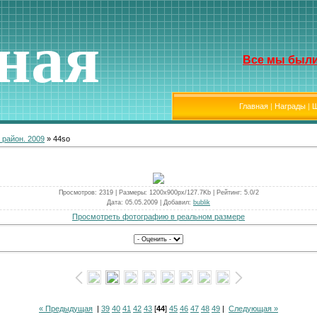
ная
Все мы были
Главная
|
Награды
|
Ш
 район. 2009
» 44so
Просмотров
: 2319 |
Размеры
: 1200x900px/127.7Kb |
Рейтинг
: 5.0/2
Дата
: 05.05.2009 |
Добавил
:
bublik
Просмотреть фотографию в реальном размере
« Предыдущая
|
39
40
41
42
43
[
44
]
45
46
47
48
49
|
Следующая »