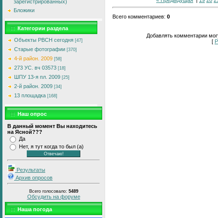
зарегистрированных)
Бложики
Всего комментариев
:
0
Категории раздела
Добавлять комментарии могу
Объекты РВСН сегодня
[47]
[
Р
Старые фотографии
[370]
4-й район. 2009
[58]
273 УС. вч 03573
[18]
ШПУ 13-я пл. 2009
[25]
2-й район. 2009
[34]
13 площадка
[168]
Наш опрос
В данный момент Вы находитесь
на Ясной???
Да
Нет, я тут когда то был (а)
Результаты
Архив опросов
Всего голосовало:
5489
Обсудить на форуме
Наша погода