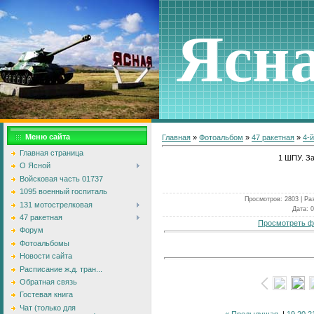
Ясн
Меню сайта
Главная
»
Фотоальбом
»
47 ракетная
»
4-й
Главная страница
1 ШПУ. За
О Ясной
Войсковая часть 01737
1095 военный госпиталь
Просмотров
: 2803 |
Ра
131 мотострелковая
Дата
: 
47 ракетная
Просмотреть ф
Форум
Фотоальбомы
Новости сайта
Расписание ж.д. тран...
Обратная связь
Гостевая книга
Чат (только для
« Предыдущая
|
19
20
2