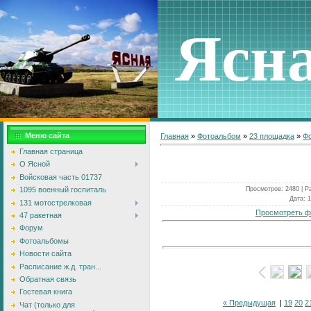
Ясн
Меню сайта
Главная
»
Фотоальбом
»
23 площадка
»
Фо
Главная страница
О Ясной
Войсковая часть 01737
Просмотров
: 2480 |
Р
1095 военный госпиталь
Дата
: 
131 мотострелковая
Просмотреть ф
47 ракетная
Форум
Фотоальбомы
Новости сайта
Расписание ж.д. тран...
Обратная связь
Гостевая книга
« Предыдущая
|
19
20
2
Чат (только для