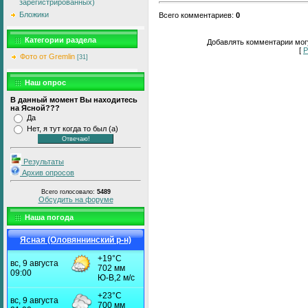
зарегистрированных)
Бложики
Всего комментариев
:
0
Категории раздела
Добавлять комментарии могу
[
Р
Фото от Gremlin
[31]
Наш опрос
В данный момент Вы находитесь
на Ясной???
Да
Нет, я тут когда то был (а)
Результаты
Архив опросов
Всего голосовало:
5489
Обсудить на форуме
Наша погода
Ясная (Оловяннинский р-н)