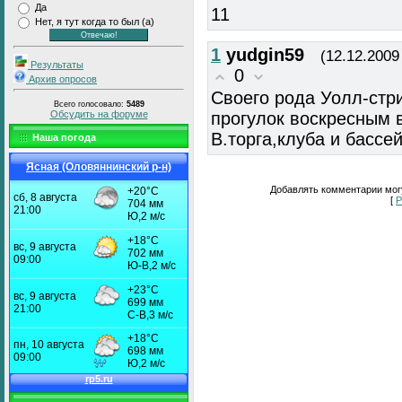
Да
11
Нет, я тут когда то был (а)
1
yudgin59
(12.12.2009
Результаты
0
Архив опросов
Своего рода Уолл-стр
Всего голосовало:
5489
Обсудить на форуме
прогулок воскресным 
В.торга,клуба и бассей
Наша погода
Ясная (Оловяннинский р-н)
Добавлять комментарии могу
[
Р