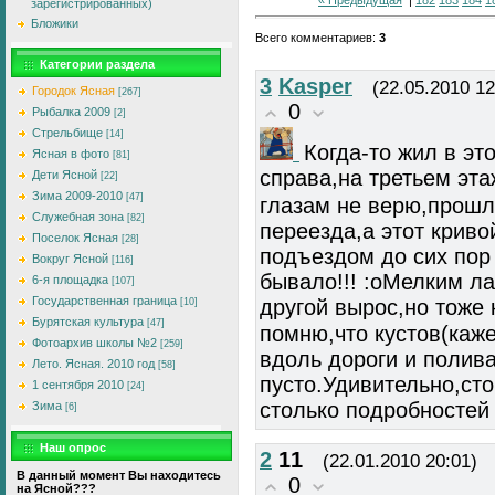
зарегистрированных)
Бложики
Всего комментариев
:
3
Категории раздела
3
Kasper
(22.05.2010 12
Городок Ясная
[267]
0
Рыбалка 2009
[2]
Стрельбище
[14]
Когда-то жил в э
Ясная в фото
[81]
справа,на третьем эт
Дети Ясной
[22]
Зима 2009-2010
[47]
глазам не верю,прошло
Служебная зона
[82]
переезда,а этот крив
Поселок Ясная
[28]
подъездом до сих пор 
Вокруг Ясной
[116]
бывало!!! :oМелким ла
6-я площадка
[107]
Государственная граница
другой вырос,но тоже
[10]
Бурятская культура
[47]
помню,что кустов(каже
Фотоархив школы №2
[259]
вдоль дороги и полива
Лето. Ясная. 2010 год
[58]
пусто.Удивительно,сто
1 сентября 2010
[24]
столько подробностей 
Зима
[6]
Наш опрос
2
11
(22.01.2010 20:01)
В данный момент Вы находитесь
0
на Ясной???