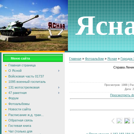
Ясн
Меню сайта
Главная
»
Фотоальбом
»
Ясная
»
Городок
Главная страница
Справа Ленин
О Ясной
Войсковая часть 01737
1095 военный госпиталь
Просмотров
: 1988 |
Ра
131 мотострелковая
Дата
: 
47 ракетная
Просмотреть ф
Форум
Фотоальбомы
Новости сайта
Расписание ж.д. тран...
Обратная связь
Гостевая книга
Чат (только для
« Предыдущая
|
182
183
184
1