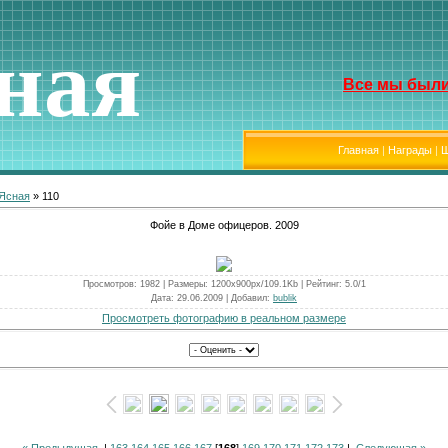
ная
Все мы были
Главная
|
Награды
|
Ш
 Ясная
» 110
Фойе в Доме офицеров. 2009
Просмотров
: 1982 |
Размеры
: 1200x900px/109.1Kb |
Рейтинг
: 5.0/1
Дата
: 29.06.2009 |
Добавил
:
bublik
Просмотреть фотографию в реальном размере
« Предыдущая
|
163
164
165
166
167
[
168
]
169
170
171
172
173
|
Следующая »