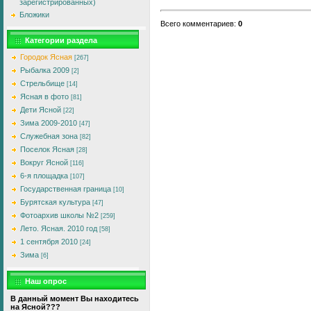
зарегистрированных)
Бложики
Всего комментариев
:
0
Категории раздела
Городок Ясная
[267]
Рыбалка 2009
[2]
Стрельбище
[14]
Ясная в фото
[81]
Дети Ясной
[22]
Зима 2009-2010
[47]
Служебная зона
[82]
Поселок Ясная
[28]
Вокруг Ясной
[116]
6-я площадка
[107]
Государственная граница
[10]
Бурятская культура
[47]
Фотоархив школы №2
[259]
Лето. Ясная. 2010 год
[58]
1 сентября 2010
[24]
Зима
[6]
Наш опрос
В данный момент Вы находитесь
на Ясной???