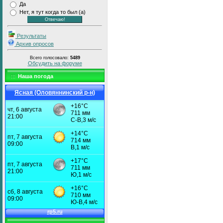
Да
Нет, я тут когда то был (а)
Результаты
Архив опросов
Всего голосовало:
5489
Обсудить на форуме
Наша погода
Ясная (Оловяннинский р-н)