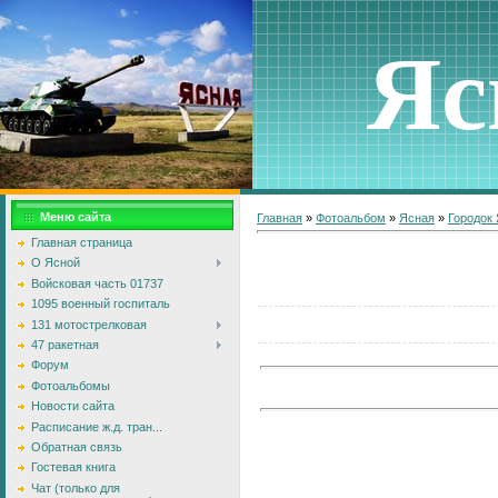
Яс
Меню сайта
Главная
»
Фотоальбом
»
Ясная
»
Городок
Главная страница
О Ясной
Войсковая часть 01737
1095 военный госпиталь
131 мотострелковая
47 ракетная
Форум
Фотоальбомы
Новости сайта
Расписание ж.д. тран...
Обратная связь
Гостевая книга
Чат (только для