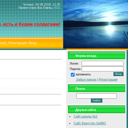
Четверг, 06.08.2026, 12:35
Приветствую Вас
Гость
|
RSS
, есть и будем солдатами!
таб
|
Регистрация
|
Вход
Форма входа
Логин:
Пароль:
запомнить
Забыл пароль
|
Регистрация
Поиск
Друзья сайта
Сайт школы №2
Сайт Братство ЗабВО