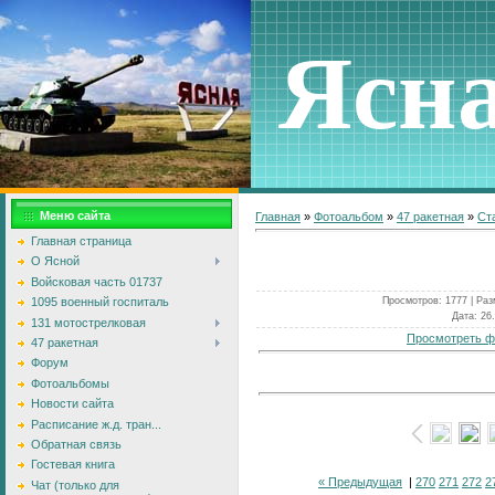
Ясн
Меню сайта
Главная
»
Фотоальбом
»
47 ракетная
»
Ст
Главная страница
О Ясной
Войсковая часть 01737
Просмотров
: 1777 |
Раз
1095 военный госпиталь
Дата
: 26
131 мотострелковая
Просмотреть ф
47 ракетная
Форум
Фотоальбомы
Новости сайта
Расписание ж.д. тран...
Обратная связь
Гостевая книга
« Предыдущая
|
270
271
272
2
Чат (только для