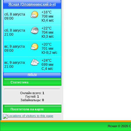
Ясная (Оловяннинский р-н)
Статистика
Онлайн всего:
1
Гостей:
1
Забайкальцы:
0
Посетители на карте
Ясная © 2026
С