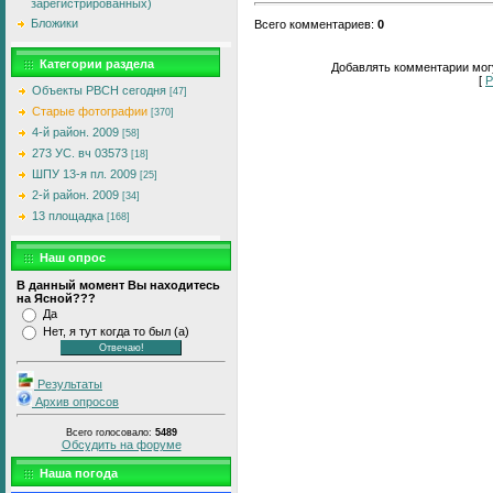
зарегистрированных)
Бложики
Всего комментариев
:
0
Категории раздела
Добавлять комментарии могу
[
Р
Объекты РВСН сегодня
[47]
Старые фотографии
[370]
4-й район. 2009
[58]
273 УС. вч 03573
[18]
ШПУ 13-я пл. 2009
[25]
2-й район. 2009
[34]
13 площадка
[168]
Наш опрос
В данный момент Вы находитесь
на Ясной???
Да
Нет, я тут когда то был (а)
Результаты
Архив опросов
Всего голосовало:
5489
Обсудить на форуме
Наша погода