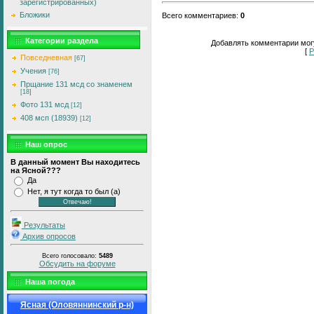
зарегистрированных)
Бложики
Всего комментариев
:
0
Категории раздела
Добавлять комментарии могу
[
Р
Повседневная
[67]
Учения
[76]
Прщание 131 мсд со знаменем
[18]
Фото 131 мсд
[12]
408 мсп (18939)
[12]
Наш опрос
В данный момент Вы находитесь
на Ясной???
Да
Нет, я тут когда то был (а)
Результаты
Архив опросов
Всего голосовало:
5489
Обсудить на форуме
Наша погода
Ясная (Оловяннинский р-н)