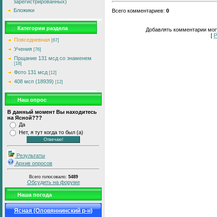
зарегистрированных)
Бложики
Всего комментариев
:
0
Категории раздела
Добавлять комментарии могу
[
Р
Повседневная
[67]
Учения
[76]
Прщание 131 мсд со знаменем
[18]
Фото 131 мсд
[12]
408 мсп (18939)
[12]
Наш опрос
В данный момент Вы находитесь
на Ясной???
Да
Нет, я тут когда то был (а)
Результаты
Архив опросов
Всего голосовало:
5489
Обсудить на форуме
Наша погода
Ясная (Оловяннинский р-н)