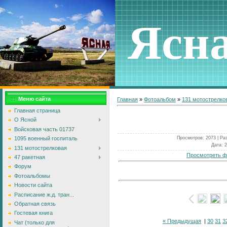
Ясн
Меню сайта
Главная
»
Фотоальбом
»
131 мотострелко
Главная страница
О Ясной
Войсковая часть 01737
Просмотров
: 2073 |
Ра
1095 военный госпиталь
Дата
: 
131 мотострелковая
Просмотреть ф
47 ракетная
Форум
Фотоальбомы
Новости сайта
Расписание ж.д. тран...
Обратная связь
Гостевая книга
« Предыдущая
|
30
31
3
Чат (только для