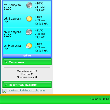
Статистика
Онлайн всего:
2
Гостей:
2
Забайкальцы:
0
Посетители на карте
Ясная © 2026
С