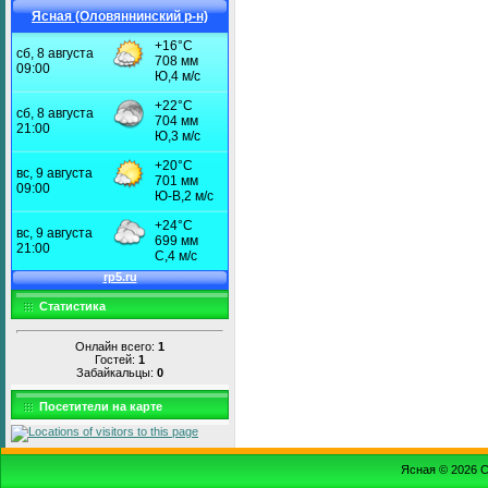
Ясная (Оловяннинский р-н)
Статистика
Онлайн всего:
1
Гостей:
1
Забайкальцы:
0
Посетители на карте
Ясная © 2026
С