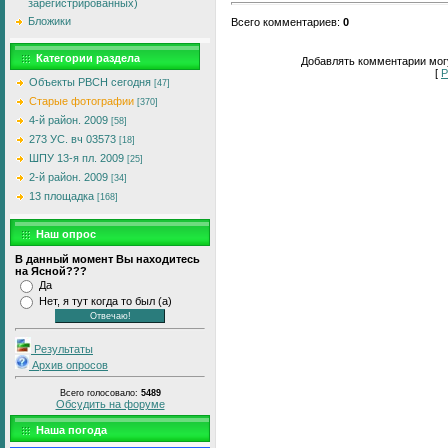
зарегистрированных)
Бложики
Всего комментариев
:
0
Категории раздела
Добавлять комментарии могу
[
Р
Объекты РВСН сегодня
[47]
Старые фотографии
[370]
4-й район. 2009
[58]
273 УС. вч 03573
[18]
ШПУ 13-я пл. 2009
[25]
2-й район. 2009
[34]
13 площадка
[168]
Наш опрос
В данный момент Вы находитесь
на Ясной???
Да
Нет, я тут когда то был (а)
Результаты
Архив опросов
Всего голосовало:
5489
Обсудить на форуме
Наша погода