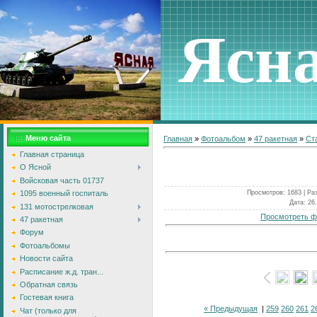
Ясн
Меню сайта
Главная
»
Фотоальбом
»
47 ракетная
»
Ст
Главная страница
О Ясной
Войсковая часть 01737
Просмотров
: 1683 |
Ра
1095 военный госпиталь
Дата
: 26
131 мотострелковая
Просмотреть ф
47 ракетная
Форум
Фотоальбомы
Новости сайта
Расписание ж.д. тран...
Обратная связь
Гостевая книга
« Предыдущая
|
259
260
261
2
Чат (только для