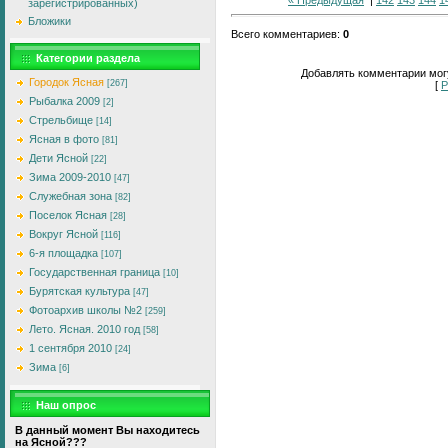
зарегистрированных)
Бложики
Всего комментариев
:
0
Категории раздела
Добавлять комментарии могу
Городок Ясная
[267]
[
Р
Рыбалка 2009
[2]
Стрельбище
[14]
Ясная в фото
[81]
Дети Ясной
[22]
Зима 2009-2010
[47]
Служебная зона
[82]
Поселок Ясная
[28]
Вокруг Ясной
[116]
6-я площадка
[107]
Государственная граница
[10]
Бурятская культура
[47]
Фотоархив школы №2
[259]
Лето. Ясная. 2010 год
[58]
1 сентября 2010
[24]
Зима
[6]
Наш опрос
В данный момент Вы находитесь
на Ясной???