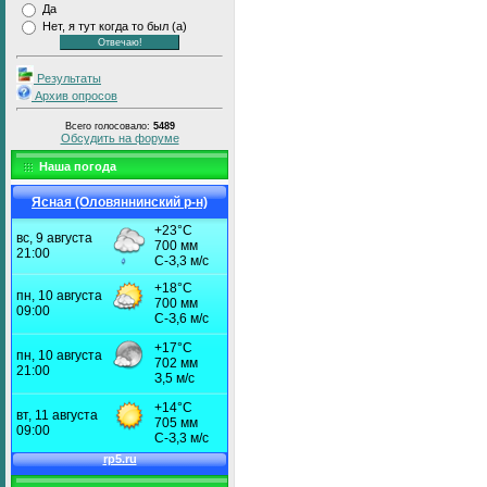
Да
Нет, я тут когда то был (а)
Результаты
Архив опросов
Всего голосовало:
5489
Обсудить на форуме
Наша погода
Ясная (Оловяннинский р-н)