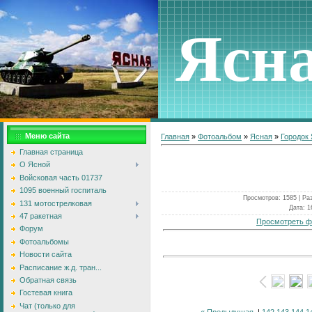
Ясн
Меню сайта
Главная
»
Фотоальбом
»
Ясная
»
Городок
Главная страница
О Ясной
Войсковая часть 01737
1095 военный госпиталь
Просмотров
: 1585 |
Ра
131 мотострелковая
Дата
: 1
47 ракетная
Просмотреть ф
Форум
Фотоальбомы
Новости сайта
Расписание ж.д. тран...
Обратная связь
Гостевая книга
Чат (только для
« Предыдущая
|
142
143
144
1