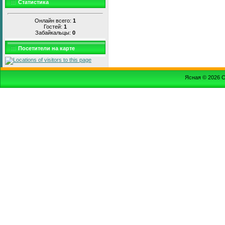
Статистика
Онлайн всего:
1
Гостей:
1
Забайкальцы:
0
Посетители на карте
Ясная © 2026
С