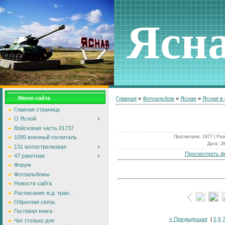
Ясн
Меню сайта
Главная
»
Фотоальбом
»
Ясная
»
Ясная в
Главная страница
О Ясной
Войсковая часть 01737
Просмотров
: 1977 |
Раз
1095 военный госпиталь
Дата
: 2
131 мотострелковая
Просмотреть ф
47 ракетная
Форум
Фотоальбомы
Новости сайта
Расписание ж.д. тран...
Обратная связь
Гостевая книга
« Предыдущая
|
5
6
Чат (только для