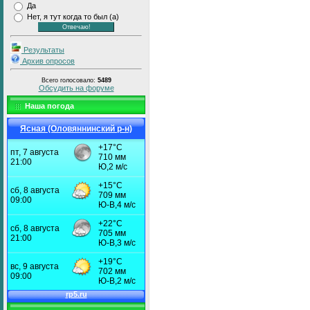
Да
Нет, я тут когда то был (а)
Результаты
Архив опросов
Всего голосовало:
5489
Обсудить на форуме
Наша погода
Ясная (Оловяннинский р-н)