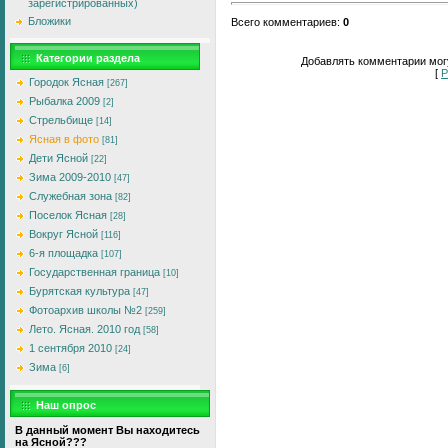
зарегистрированных)
Бложики
Всего комментариев
:
0
Категории раздела
Добавлять комментарии могу
[
Р
Городок Ясная
[267]
Рыбалка 2009
[2]
Стрельбище
[14]
Ясная в фото
[81]
Дети Ясной
[22]
Зима 2009-2010
[47]
Служебная зона
[82]
Поселок Ясная
[28]
Вокруг Ясной
[116]
6-я площадка
[107]
Государственная граница
[10]
Бурятская культура
[47]
Фотоархив школы №2
[259]
Лето. Ясная. 2010 год
[58]
1 сентября 2010
[24]
Зима
[6]
Наш опрос
В данный момент Вы находитесь
на Ясной???