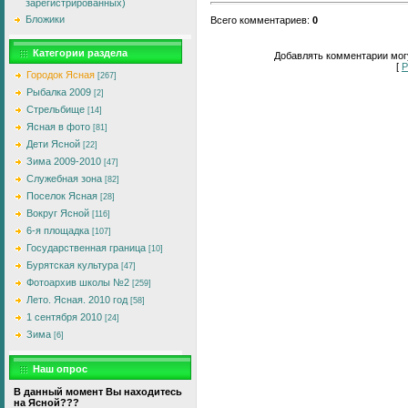
зарегистрированных)
Бложики
Всего комментариев
:
0
Категории раздела
Добавлять комментарии могу
[
Р
Городок Ясная
[267]
Рыбалка 2009
[2]
Стрельбище
[14]
Ясная в фото
[81]
Дети Ясной
[22]
Зима 2009-2010
[47]
Служебная зона
[82]
Поселок Ясная
[28]
Вокруг Ясной
[116]
6-я площадка
[107]
Государственная граница
[10]
Бурятская культура
[47]
Фотоархив школы №2
[259]
Лето. Ясная. 2010 год
[58]
1 сентября 2010
[24]
Зима
[6]
Наш опрос
В данный момент Вы находитесь
на Ясной???