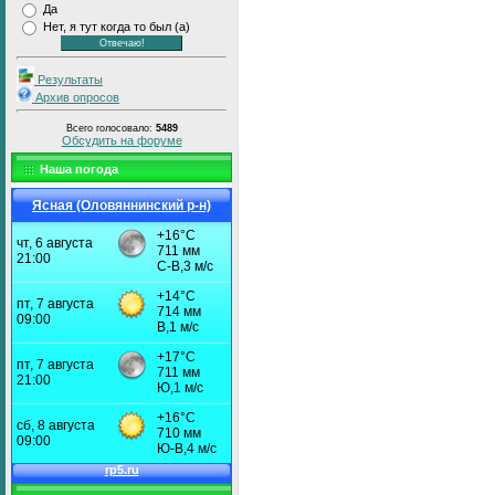
Да
Нет, я тут когда то был (а)
Результаты
Архив опросов
Всего голосовало:
5489
Обсудить на форуме
Наша погода
Ясная (Оловяннинский р-н)