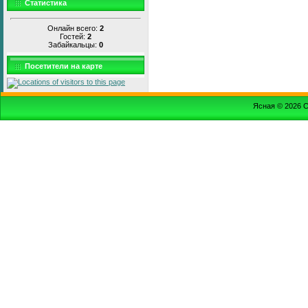
Статистика
Онлайн всего:
2
Гостей:
2
Забайкальцы:
0
Посетители на карте
Ясная © 2026
С