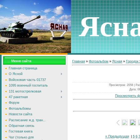
Ясн
Меню сайта
Главная
»
Фотоальбом
»
Ясная
»
Городок
Главная страница
О Ясной
Войсковая часть 01737
Просмотров
: 2058 |
Ра
1095 военный госпиталь
Дата
: 0
131 мотострелковая
Просмотреть ф
47 ракетная
Форум
Фотоальбомы
Новости сайта
Расписание ж.д. тран...
Обратная связь
Гостевая книга
« Предыдущая
|
5
6
Чат (только для