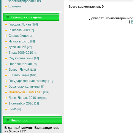
зарегистрированных)
Бложики
Всего комментариев
:
0
Категории раздела
Добавлять комментарии могу
[
Р
Городок Ясная
[267]
Рыбалка 2009
[2]
Стрельбище
[14]
Ясная в фото
[81]
Дети Ясной
[22]
Зима 2009-2010
[47]
Служебная зона
[82]
Поселок Ясная
[28]
Вокруг Ясной
[116]
6-я площадка
[107]
Государственная граница
[10]
Бурятская культура
[47]
Фотоархив школы №2
[259]
Лето. Ясная. 2010 год
[58]
1 сентября 2010
[24]
Зима
[6]
Наш опрос
В данный момент Вы находитесь
на Ясной???