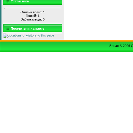
Статистика
Онлайн всего:
1
Гостей:
1
Забайкальцы:
0
Посетители на карте
Ясная © 2026
С