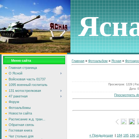
Ясн
Меню сайта
Главная
»
Фотоальбом
»
Ясная
»
Фотоарх
Главная страница
О Ясной
Войсковая часть 01737
Просмотров
: 1229 |
Ра
1095 военный госпиталь
Дата
: 
131 мотострелковая
Просмотреть ф
47 ракетная
Форум
Фотоальбомы
Новости сайта
Расписание ж.д. тран...
Обратная связь
Гостевая книга
« Предыдущая
|
184
185
186
1
Чат (только для