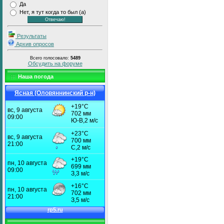
Да
Нет, я тут когда то был (а)
Результаты
Архив опросов
Всего голосовало:
5489
Обсудить на форуме
Наша погода
Ясная (Оловяннинский р-н)