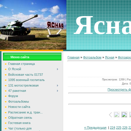
Ясн
Меню сайта
Главная
»
Фотоальбом
»
Ясная
»
Фотоарх
Главная страница
О Ясной
Войсковая часть 01737
Просмотров
: 1269 |
Ра
1095 военный госпиталь
Дата
: 
131 мотострелковая
Просмотреть ф
47 ракетная
Форум
Фотоальбомы
Новости сайта
Расписание ж.д. тран...
Обратная связь
Гостевая книга
« Предыдущая
|
224
225
226
2
Чат (только для