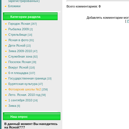
зарегистрированных)
Бложики
Всего комментариев
:
0
Категории раздела
Добавлять комментарии могу
[
Р
Городок Ясная
[267]
Рыбалка 2009
[2]
Стрельбище
[14]
Ясная в фото
[81]
Дети Ясной
[22]
Зима 2009-2010
[47]
Служебная зона
[82]
Поселок Ясная
[28]
Вокруг Ясной
[116]
6-я площадка
[107]
Государственная граница
[10]
Бурятская культура
[47]
Фотоархив школы №2
[259]
Лето. Ясная. 2010 год
[58]
1 сентября 2010
[24]
Зима
[6]
Наш опрос
В данный момент Вы находитесь
на Ясной???