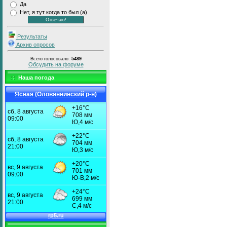
Да
Нет, я тут когда то был (а)
Результаты
Архив опросов
Всего голосовало:
5489
Обсудить на форуме
Наша погода
Ясная (Оловяннинский р-н)