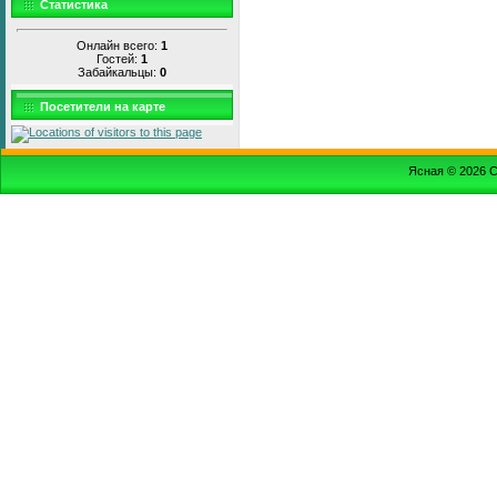
Статистика
Онлайн всего:
1
Гостей:
1
Забайкальцы:
0
Посетители на карте
Ясная © 2026
С