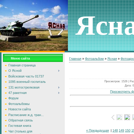
Ясн
Меню сайта
Главная
»
Фотоальбом
»
Ясная
»
Фотоарх
Главная страница
О Ясной
Войсковая часть 01737
Просмотров
: 1526 |
Ра
1095 военный госпиталь
Дата
: 
131 мотострелковая
Просмотреть ф
47 ракетная
Форум
Фотоальбомы
Новости сайта
Расписание ж.д. тран...
Обратная связь
Гостевая книга
« Предыдущая
|
148
149
150
1
Чат (только для