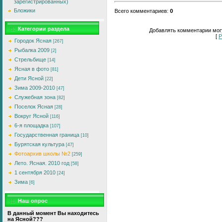
зарегистрированных)
Бложики
Всего комментариев
:
0
Категории раздела
Добавлять комментарии могу
[
Р
Городок Ясная
[267]
Рыбалка 2009
[2]
Стрельбище
[14]
Ясная в фото
[81]
Дети Ясной
[22]
Зима 2009-2010
[47]
Служебная зона
[82]
Поселок Ясная
[28]
Вокруг Ясной
[116]
6-я площадка
[107]
Государственная граница
[10]
Бурятская культура
[47]
Фотоархив школы №2
[259]
Лето. Ясная. 2010 год
[58]
1 сентября 2010
[24]
Зима
[6]
Наш опрос
В данный момент Вы находитесь
на Ясной???