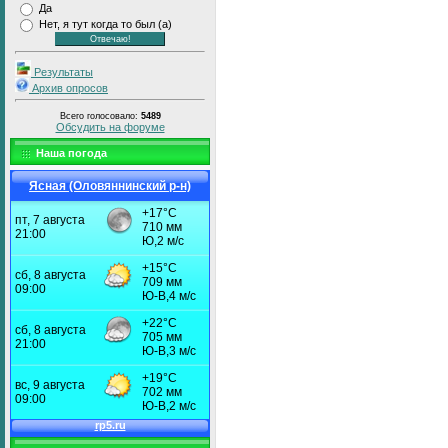
Да
Нет, я тут когда то был (а)
Результаты
Архив опросов
Всего голосовало:
5489
Обсудить на форуме
Наша погода
Ясная (Оловяннинский р-н)