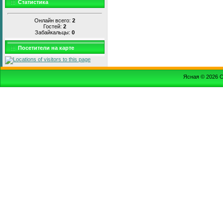
Статистика
Онлайн всего:
2
Гостей:
2
Забайкальцы:
0
Посетители на карте
Ясная © 2026
С