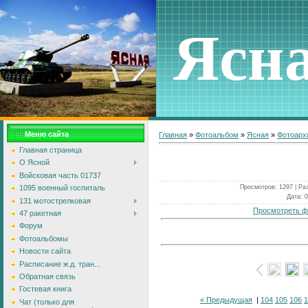
Ясн
Меню сайта
Главная
»
Фотоальбом
»
Ясная
»
Фотоарх
Главная страница
О Ясной
Войсковая часть 01737
Просмотров
: 1297 |
Ра
1095 военный госпиталь
Дата
: 
131 мотострелковая
Просмотреть ф
47 ракетная
Форум
Фотоальбомы
Новости сайта
Расписание ж.д. тран...
Обратная связь
Гостевая книга
« Предыдущая
|
104
105
106
1
Чат (только для