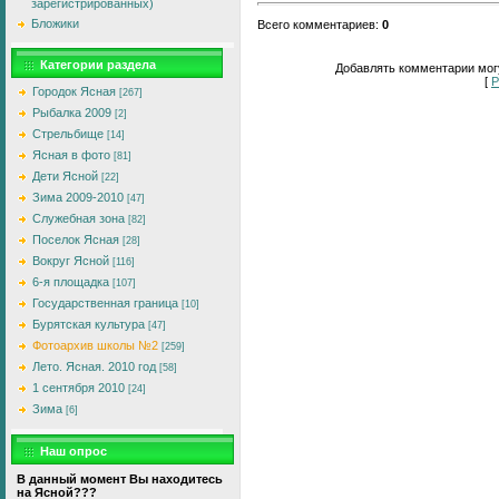
зарегистрированных)
Бложики
Всего комментариев
:
0
Категории раздела
Добавлять комментарии могу
[
Р
Городок Ясная
[267]
Рыбалка 2009
[2]
Стрельбище
[14]
Ясная в фото
[81]
Дети Ясной
[22]
Зима 2009-2010
[47]
Служебная зона
[82]
Поселок Ясная
[28]
Вокруг Ясной
[116]
6-я площадка
[107]
Государственная граница
[10]
Бурятская культура
[47]
Фотоархив школы №2
[259]
Лето. Ясная. 2010 год
[58]
1 сентября 2010
[24]
Зима
[6]
Наш опрос
В данный момент Вы находитесь
на Ясной???