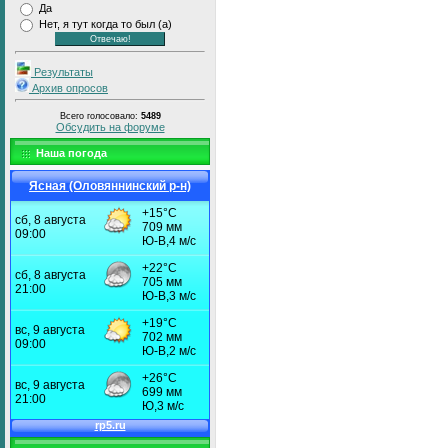
Да
Нет, я тут когда то был (а)
Результаты
Архив опросов
Всего голосовало:
5489
Обсудить на форуме
Наша погода
Ясная (Оловяннинский р-н)