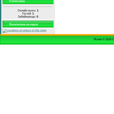
Статистика
Онлайн всего:
1
Гостей:
1
Забайкальцы:
0
Посетители на карте
Ясная © 2026
С