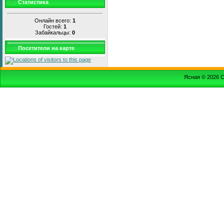
Статистика
Онлайн всего:
1
Гостей:
1
Забайкальцы:
0
Посетители на карте
Ясная © 2026
С