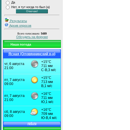
Да
Нет, я тут когда то был (а)
Результаты
Архив опросов
Всего голосовало:
5489
Обсудить на форуме
Наша погода
Ясная (Оловяннинский р-н)