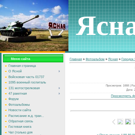
Ясн
Меню сайта
Главная
»
Фотоальбом
»
Ясная
»
Городок
Главная страница
О Ясной
Войсковая часть 01737
1095 военный госпиталь
Просмотров
: 1668 |
Ра
131 мотострелковая
Дата
: 
47 ракетная
Просмотреть ф
Форум
Фотоальбомы
Новости сайта
Расписание ж.д. тран...
Обратная связь
Гостевая книга
Чат (только для
« Предыдущая
|
88
89
9