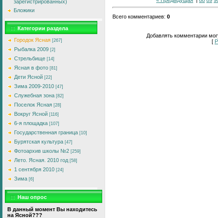
зарегистрированных)
Бложики
Всего комментариев
:
0
Категории раздела
Добавлять комментарии могу
Городок Ясная
[267]
[
Р
Рыбалка 2009
[2]
Стрельбище
[14]
Ясная в фото
[81]
Дети Ясной
[22]
Зима 2009-2010
[47]
Служебная зона
[82]
Поселок Ясная
[28]
Вокруг Ясной
[116]
6-я площадка
[107]
Государственная граница
[10]
Бурятская культура
[47]
Фотоархив школы №2
[259]
Лето. Ясная. 2010 год
[58]
1 сентября 2010
[24]
Зима
[6]
Наш опрос
В данный момент Вы находитесь
на Ясной???