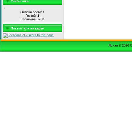
Статистика
Онлайн всего:
1
Гостей:
1
Забайкальцы:
0
Посетители на карте
Ясная © 2026
С