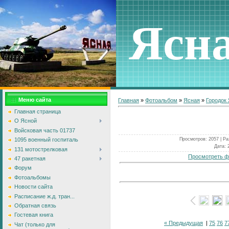
Ясн
Меню сайта
Главная
»
Фотоальбом
»
Ясная
»
Городок
Главная страница
О Ясной
Войсковая часть 01737
Просмотров
: 2057 |
Ра
1095 военный госпиталь
Дата
: 
131 мотострелковая
Просмотреть ф
47 ракетная
Форум
Фотоальбомы
Новости сайта
Расписание ж.д. тран...
Обратная связь
Гостевая книга
« Предыдущая
|
75
76
7
Чат (только для