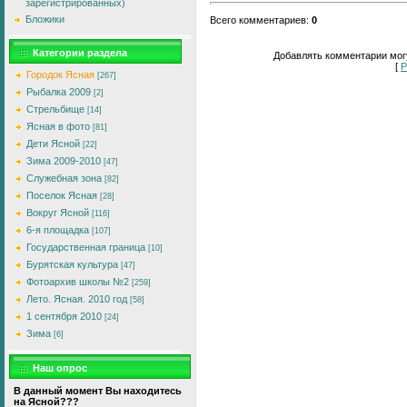
зарегистрированных)
Бложики
Всего комментариев
:
0
Категории раздела
Добавлять комментарии могу
[
Р
Городок Ясная
[267]
Рыбалка 2009
[2]
Стрельбище
[14]
Ясная в фото
[81]
Дети Ясной
[22]
Зима 2009-2010
[47]
Служебная зона
[82]
Поселок Ясная
[28]
Вокруг Ясной
[116]
6-я площадка
[107]
Государственная граница
[10]
Бурятская культура
[47]
Фотоархив школы №2
[259]
Лето. Ясная. 2010 год
[58]
1 сентября 2010
[24]
Зима
[6]
Наш опрос
В данный момент Вы находитесь
на Ясной???