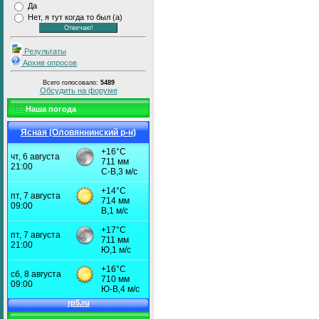
Да
Нет, я тут когда то был (а)
Результаты
Архив опросов
Всего голосовало:
5489
Обсудить на форуме
Наша погода
Ясная (Оловяннинский р-н)