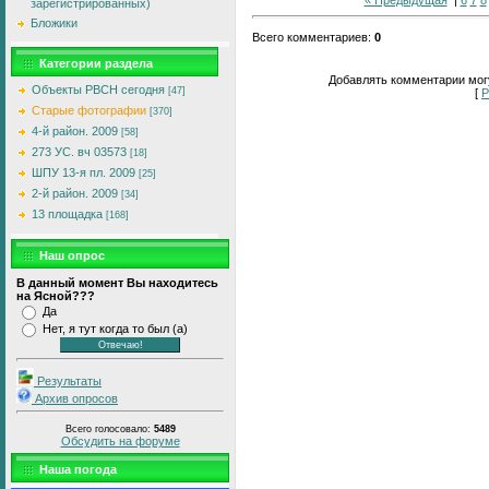
зарегистрированных)
Бложики
Всего комментариев
:
0
Категории раздела
Добавлять комментарии могу
Объекты РВСН сегодня
[47]
[
Р
Старые фотографии
[370]
4-й район. 2009
[58]
273 УС. вч 03573
[18]
ШПУ 13-я пл. 2009
[25]
2-й район. 2009
[34]
13 площадка
[168]
Наш опрос
В данный момент Вы находитесь
на Ясной???
Да
Нет, я тут когда то был (а)
Результаты
Архив опросов
Всего голосовало:
5489
Обсудить на форуме
Наша погода