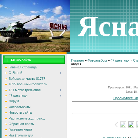
Ясн
Меню сайта
Главная
»
Фотоальбом
»
47 ракетная
»
Ст
август
Главная страница
О Ясной
Войсковая часть 01737
1095 военный госпиталь
Просмотров
: 2071 |
Ра
131 мотострелковая
Дата
: 18
47 ракетная
Просмотреть ф
Форум
Фотоальбомы
Новости сайта
Расписание ж.д. тран...
Обратная связь
Гостевая книга
Чат (только для
« Предыдущая
|
6
7
8