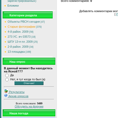
зарегистрированных)
Всего комментариев
:
0
Бложики
Добавлять комментарии могу
[
Р
Категории раздела
Объекты РВСН сегодня
[47]
Старые фотографии
[370]
4-й район. 2009
[58]
273 УС. вч 03573
[18]
ШПУ 13-я пл. 2009
[25]
2-й район. 2009
[34]
13 площадка
[168]
Наш опрос
В данный момент Вы находитесь
на Ясной???
Да
Нет, я тут когда то был (а)
Результаты
Архив опросов
Всего голосовало:
5489
Обсудить на форуме
Наша погода