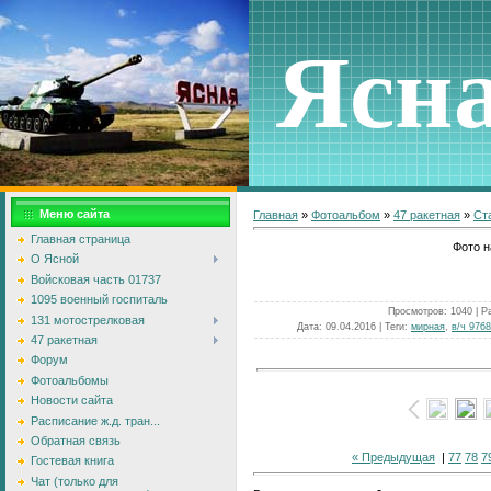
Ясн
Меню сайта
Главная
»
Фотоальбом
»
47 ракетная
»
Ст
Главная страница
Фото н
О Ясной
Войсковая часть 01737
1095 военный госпиталь
Просмотров
: 1040 |
Р
131 мотострелковая
Дата
: 09.04.2016 |
Теги
:
мирная
,
в/ч 976
47 ракетная
Форум
Фотоальбомы
Новости сайта
Расписание ж.д. тран...
Обратная связь
« Предыдущая
|
77
78
7
Гостевая книга
Чат (только для