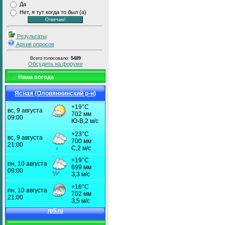
Да
Нет, я тут когда то был (а)
Результаты
Архив опросов
Всего голосовало:
5489
Обсудить на форуме
Наша погода
Ясная (Оловяннинский р-н)