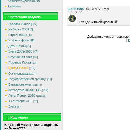
зарегистрированных)
Бложики
1
kfid1966
(31.03.2012 18:52)
0
Категории раздела
Это где ж такой красивый
Городок Ясная
[267]
Рыбалка 2009
[2]
Стрельбище
[14]
Добавлять комментарии могу
[
Р
Ясная в фото
[81]
Дети Ясной
[22]
Зима 2009-2010
[47]
Служебная зона
[82]
Поселок Ясная
[28]
Вокруг Ясной
[116]
6-я площадка
[107]
Государственная граница
[10]
Бурятская культура
[47]
Фотоархив школы №2
[259]
Лето. Ясная. 2010 год
[58]
1 сентября 2010
[24]
Зима
[6]
Наш опрос
В данный момент Вы находитесь
на Ясной???