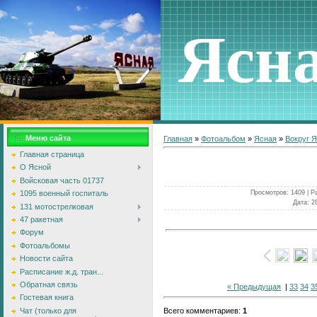
Ясн
Меню сайта
Главная
»
Фотоальбом
»
Ясная
»
Вокруг 
Главная страница
О Ясной
Войсковая часть 01737
Просмотров
: 1409 |
Р
1095 военный госпиталь
Дата
: 2
131 мотострелковая
47 ракетная
Форум
Фотоальбомы
Новости сайта
Расписание ж.д. тран...
Обратная связь
« Предыдущая
|
33
34
3
Гостевая книга
Чат (только для
Всего комментариев
:
1