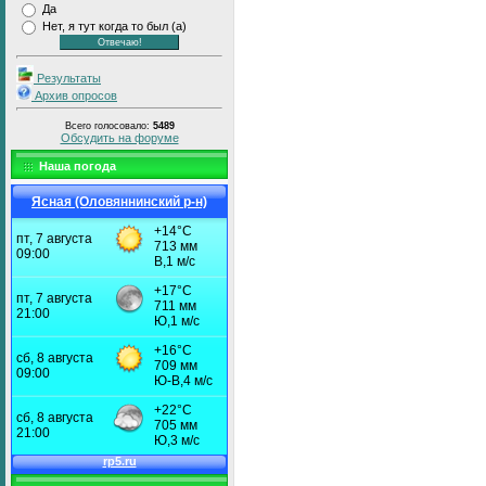
Да
Нет, я тут когда то был (а)
Результаты
Архив опросов
Всего голосовало:
5489
Обсудить на форуме
Наша погода
Ясная (Оловяннинский р-н)