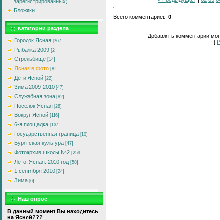
зарегистрированных)
Бложики
Всего комментариев
:
0
Категории раздела
Добавлять комментарии могу
Городок Ясная
[267]
[
Р
Рыбалка 2009
[2]
Стрельбище
[14]
Ясная в фото
[81]
Дети Ясной
[22]
Зима 2009-2010
[47]
Служебная зона
[82]
Поселок Ясная
[28]
Вокруг Ясной
[116]
6-я площадка
[107]
Государственная граница
[10]
Бурятская культура
[47]
Фотоархив школы №2
[259]
Лето. Ясная. 2010 год
[58]
1 сентября 2010
[24]
Зима
[6]
Наш опрос
В данный момент Вы находитесь
на Ясной???