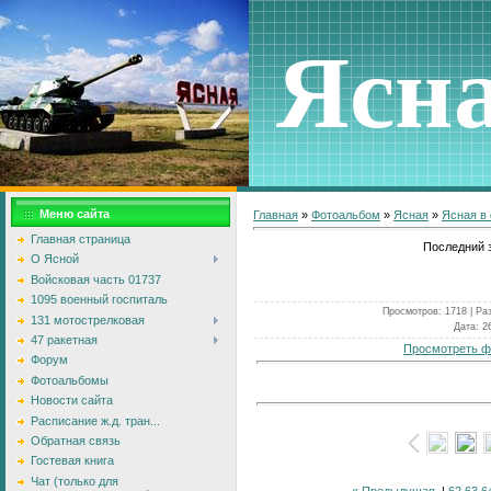
Ясн
Меню сайта
Главная
»
Фотоальбом
»
Ясная
»
Ясная в
Главная страница
Последний 
О Ясной
Войсковая часть 01737
1095 военный госпиталь
Просмотров
: 1718 |
Ра
131 мотострелковая
Дата
: 2
47 ракетная
Просмотреть ф
Форум
Фотоальбомы
Новости сайта
Расписание ж.д. тран...
Обратная связь
Гостевая книга
Чат (только для
« Предыдущая
|
62
63
6