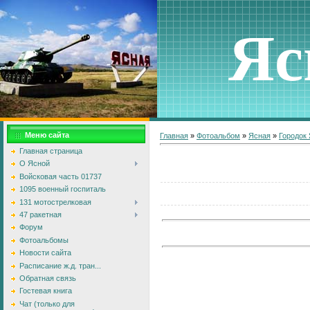
Яс
Меню сайта
Главная
»
Фотоальбом
»
Ясная
»
Городок
Главная страница
О Ясной
Войсковая часть 01737
1095 военный госпиталь
131 мотострелковая
47 ракетная
Форум
Фотоальбомы
Новости сайта
Расписание ж.д. тран...
Обратная связь
Гостевая книга
Чат (только для