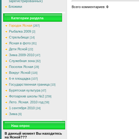
зарегистрированных)
Бложики
Всего комментариев
:
0
Категории раздела
Городок Ясная
[267]
Рыбалка 2009
[2]
Стрельбище
[14]
Ясная в фото
[81]
Дети Ясной
[22]
Зима 2009-2010
[47]
Служебная зона
[82]
Поселок Ясная
[28]
Вокруг Ясной
[116]
6-я площадка
[107]
Государственная граница
[10]
Бурятская культура
[47]
Фотоархив школы №2
[259]
Лето. Ясная. 2010 год
[58]
1 сентября 2010
[24]
Зима
[6]
Наш опрос
В данный момент Вы находитесь
на Ясной???