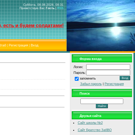
Суббота, 08.08.2026, 08:31
Приветствую Вас
Гость
|
RSS
, есть и будем солдатами!
таб
|
Регистрация
|
Вход
Форма входа
Логин:
Пароль:
запомнить
Забыл пароль
|
Регистрация
Поиск
Друзья сайта
Сайт школы №2
Сайт Братство ЗабВО