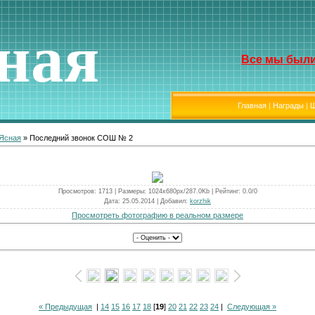
ная
Все мы были
Главная
|
Награды
|
Ш
 Ясная
» Последний звонок СОШ № 2
Просмотров
: 1713 |
Размеры
: 1024x680px/287.0Kb |
Рейтинг
: 0.0/0
Дата
: 25.05.2014 |
Добавил
:
korzhik
Просмотреть фотографию в реальном размере
« Предыдущая
|
14
15
16
17
18
[
19
]
20
21
22
23
24
|
Следующая »