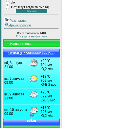
Да
Нет, я тут когда то был (а)
Результаты
Архив опросов
Всего голосовало:
5489
Обсудить на форуме
Наша погода
Ясная (Оловяннинский р-н)