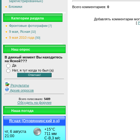
зарегистрированных)
Бложики
Всего комментариев
:
0
Категории раздела
Добавлять комментарии могу
[
Р
Фронтовые фотографии
[7]
9 мая, Ясная
[32]
9 мая 2010 года
[50]
Наш опрос
В данный момент Вы находитесь
на Ясной???
Да
Нет, я тут когда то был (а)
Результаты
Архив опросов
Всего голосовало:
5489
Обсудить на форуме
Наша погода
Ясная (Оловяннинский р-н)