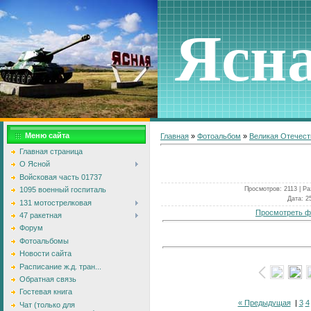
Ясн
Меню сайта
Главная
»
Фотоальбом
»
Великая Отечест
Главная страница
О Ясной
Войсковая часть 01737
Просмотров
: 2113 |
Ра
1095 военный госпиталь
Дата
: 2
131 мотострелковая
Просмотреть ф
47 ракетная
Форум
Фотоальбомы
Новости сайта
Расписание ж.д. тран...
Обратная связь
Гостевая книга
« Предыдущая
|
3
4
Чат (только для