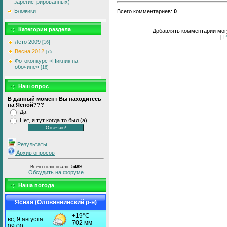
зарегистрированных)
Бложики
Всего комментариев
:
0
Категории раздела
Добавлять комментарии могу
[
Р
Лето 2009
[16]
Весна 2012
[75]
Фотоконкурс «Пикник на
обочине»
[16]
Наш опрос
В данный момент Вы находитесь
на Ясной???
Да
Нет, я тут когда то был (а)
Результаты
Архив опросов
Всего голосовало:
5489
Обсудить на форуме
Наша погода
Ясная (Оловяннинский р-н)