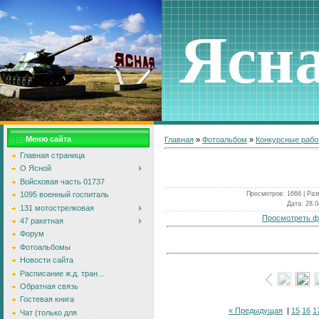
Ясн
Меню сайта
Главная
»
Фотоальбом
»
Конкурсные раб
Главная страница
О Ясной
Войсковая часть 01737
Просмотров
: 1666 |
Раз
1095 военный госпиталь
Дата
: 28.
131 мотострелковая
Просмотреть ф
47 ракетная
Форум
Фотоальбомы
Новости сайта
Расписание ж.д. тран...
Обратная связь
Гостевая книга
« Предыдущая
|
15
16
1
Чат (только для