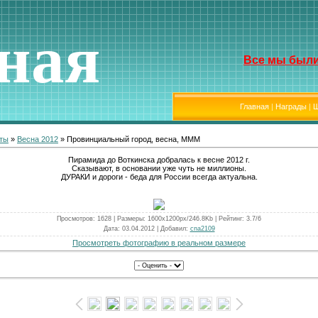
ная
Все мы были
Главная
|
Награды
|
Ш
оты
»
Весна 2012
» Провинциальный город, весна, МММ
Пирамида до Воткинска добралась к весне 2012 г.
Сказывают, в основании уже чуть не миллионы.
ДУРАКИ и дороги - беда для России всегда актуальна.
Просмотров
: 1628 |
Размеры
: 1600x1200px/246.8Kb |
Рейтинг
: 3.7/6
Дата
: 03.04.2012 |
Добавил
:
cna2109
Просмотреть фотографию в реальном размере