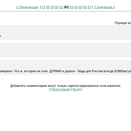
« Предыдущая
|
57
58
59
60
61
[
62
]
63
64
65
66
67
|
Следующая »
Порядок в
х
мерено. Что ж, история не учит. ДУРАКИ и дороги - беда для России всегда 81860акту
Добавлять комментарии могут только зарегистрированные пользователи.
[
Регистрация
|
Вход
]