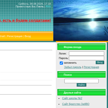
Суббота, 08.08.2026, 17:18
Приветствую Вас
Гость
|
RSS
, есть и будем солдатами!
таб
|
Регистрация
|
Вход
Форма входа
Логин:
Пароль:
запомнить
Забыл пароль
|
Регистрация
Поиск
Друзья сайта
Сайт школы №2
Сайт Братство ЗабВО