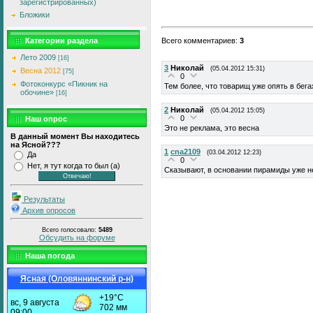
зарегистрированных)
Бложики
Категории раздела
Всего комментариев
:
3
Лето 2009
[16]
3
Николай
(05.04.2012 15:31)
Весна 2012
[75]
0
Фотоконкурс «Пикник на
Тем более, что товарищ уже опять в бега
обочине»
[16]
2
Николай
(05.04.2012 15:05)
0
Наш опрос
Это не реклама, это весна
В данный момент Вы находитесь
на Ясной???
1
cna2109
(03.04.2012 12:23)
Да
0
Нет, я тут когда то был (а)
Сказывают, в основании пирамиды уже не
Результаты
Архив опросов
Всего голосовало:
5489
Обсудить на форуме
Наша погода
Ясная (Оловяннинский р-н)