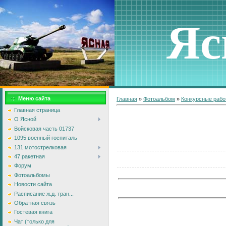
Яс
Меню сайта
Главная
»
Фотоальбом
»
Конкурсные раб
Главная страница
О Ясной
Войсковая часть 01737
1095 военный госпиталь
131 мотострелковая
47 ракетная
Форум
Фотоальбомы
Новости сайта
Расписание ж.д. тран...
Обратная связь
Гостевая книга
Чат (только для