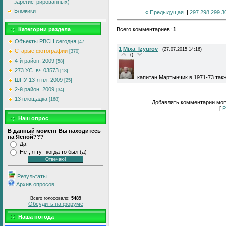
зарегистрированных)
Бложики
« Предыдущая
|
297
298
299
3
Категории раздела
Всего комментариев
:
1
Объекты РВСН сегодня
[47]
1
Mixa_Izyurov
(27.07.2015 14:16)
Старые фотографии
[370]
0
4-й район. 2009
[58]
273 УС. вч 03573
[18]
капитан Мартынчик в 1971-73 так
ШПУ 13-я пл. 2009
[25]
2-й район. 2009
[34]
13 площадка
[168]
Добавлять комментарии могу
[
Р
Наш опрос
В данный момент Вы находитесь
на Ясной???
Да
Нет, я тут когда то был (а)
Результаты
Архив опросов
Всего голосовало:
5489
Обсудить на форуме
Наша погода