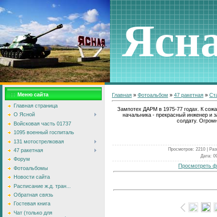
Ясн
Меню сайта
Главная
»
Фотоальбом
»
47 ракетная
»
Ст
Главная страница
Зампотех ДАРМ в 1975-77 годах. К сож
О Ясной
начальника - прекрасный инженер и з
солдату. Огром
Войсковая часть 01737
1095 военный госпиталь
131 мотострелковая
Просмотров
: 2210 |
Раз
47 ракетная
Дата
: 0
Форум
Просмотреть ф
Фотоальбомы
Новости сайта
Расписание ж.д. тран...
Обратная связь
Гостевая книга
Чат (только для