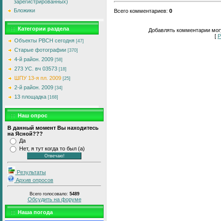
зарегистрированных)
Бложики
Всего комментариев
:
0
Категории раздела
Добавлять комментарии могу
[
Р
Объекты РВСН сегодня
[47]
Старые фотографии
[370]
4-й район. 2009
[58]
273 УС. вч 03573
[18]
ШПУ 13-я пл. 2009
[25]
2-й район. 2009
[34]
13 площадка
[168]
Наш опрос
В данный момент Вы находитесь
на Ясной???
Да
Нет, я тут когда то был (а)
Результаты
Архив опросов
Всего голосовало:
5489
Обсудить на форуме
Наша погода