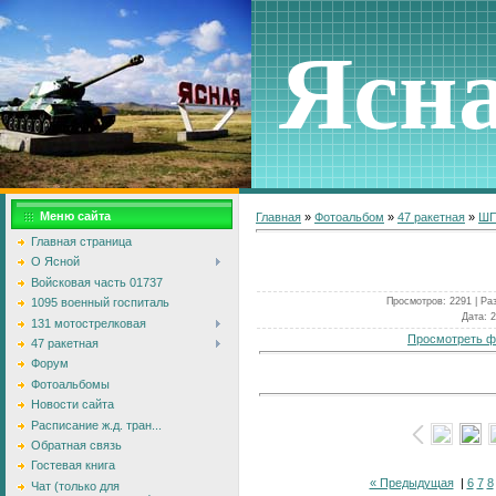
Ясн
Меню сайта
Главная
»
Фотоальбом
»
47 ракетная
»
ШП
Главная страница
О Ясной
Войсковая часть 01737
Просмотров
: 2291 |
Ра
1095 военный госпиталь
Дата
: 
131 мотострелковая
Просмотреть ф
47 ракетная
Форум
Фотоальбомы
Новости сайта
Расписание ж.д. тран...
Обратная связь
Гостевая книга
« Предыдущая
|
6
7
8
Чат (только для