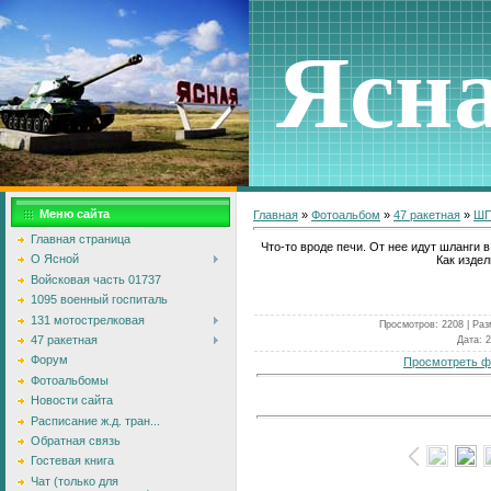
Ясн
Меню сайта
Главная
»
Фотоальбом
»
47 ракетная
»
ШП
Главная страница
Что-то вроде печи. От нее идут шланги 
О Ясной
Как издел
Войсковая часть 01737
1095 военный госпиталь
131 мотострелковая
Просмотров
: 2208 |
Раз
47 ракетная
Дата
: 
Форум
Просмотреть ф
Фотоальбомы
Новости сайта
Расписание ж.д. тран...
Обратная связь
Гостевая книга
Чат (только для