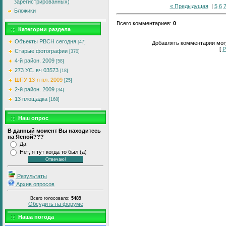
зарегистрированных)
« Предыдущая
|
5
6
Бложики
Всего комментариев
:
0
Категории раздела
Объекты РВСН сегодня
[47]
Добавлять комментарии могу
[
Р
Старые фотографии
[370]
4-й район. 2009
[58]
273 УС. вч 03573
[18]
ШПУ 13-я пл. 2009
[25]
2-й район. 2009
[34]
13 площадка
[168]
Наш опрос
В данный момент Вы находитесь
на Ясной???
Да
Нет, я тут когда то был (а)
Результаты
Архив опросов
Всего голосовало:
5489
Обсудить на форуме
Наша погода