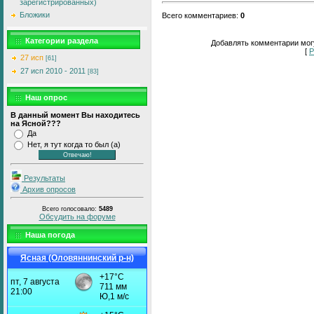
зарегистрированных)
Бложики
Всего комментариев
:
0
Категории раздела
Добавлять комментарии могу
[
Р
27 исп
[61]
27 исп 2010 - 2011
[83]
Наш опрос
В данный момент Вы находитесь
на Ясной???
Да
Нет, я тут когда то был (а)
Результаты
Архив опросов
Всего голосовало:
5489
Обсудить на форуме
Наша погода
Ясная (Оловяннинский р-н)