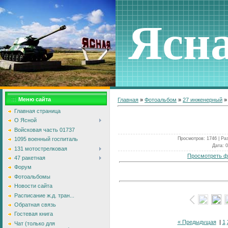
Ясн
Меню сайта
Главная
»
Фотоальбом
»
27 инженерный
Главная страница
О Ясной
Войсковая часть 01737
Просмотров
: 1746 |
Ра
1095 военный госпиталь
Дата
: 
131 мотострелковая
Просмотреть ф
47 ракетная
Форум
Фотоальбомы
Новости сайта
Расписание ж.д. тран...
Обратная связь
Гостевая книга
« Предыдущая
|
1
Чат (только для