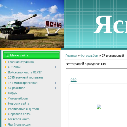
Яс
Меню сайта
Главная
»
Фотоальбом
» 27 инженерный
Главная страница
Фотографий в разделе
:
144
О Ясной
Войсковая часть 01737
1095 военный госпиталь
930
131 мотострелковая
47 ракетная
Форум
Фотоальбомы
09.01.2011
Новости сайта
Расписание ж.д. тран...
bublik
Обратная связь
Гостевая книга
Чат (только для