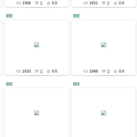
1566
0
5.0
1631
0
0.0
890
889
09.01.2011
09.01.2011
bublik
bublik
1633
0
0.0
1688
0
0.0
885
884
09.01.2011
09.01.2011
bublik
bublik