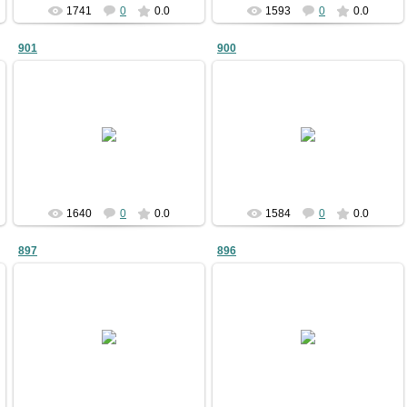
1741
0
0.0
1593
0
0.0
901
900
09.01.2011
09.01.2011
bublik
bublik
1640
0
0.0
1584
0
0.0
897
896
09.01.2011
09.01.2011
bublik
bublik