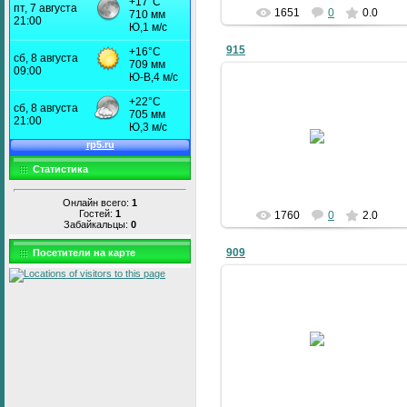
1651
0
0.0
915
09.01.2011
bublik
Статистика
Онлайн всего:
1
Гостей:
1
1760
0
2.0
Забайкальцы:
0
909
Посетители на карте
09.01.2011
bublik