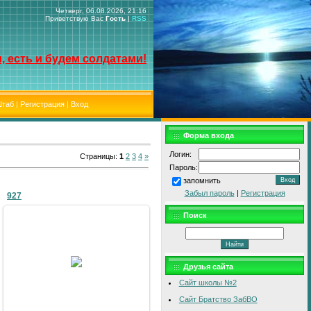
Четверг, 06.08.2026, 21:16
Приветствую Вас
Гость
|
RSS
, есть и будем солдатами!
таб
|
Регистрация
|
Вход
Форма входа
Логин:
Страницы
:
1
2
3
4
»
Пароль:
запомнить
Забыл пароль
|
Регистрация
927
Поиск
09.01.2011
Друзья сайта
bublik
Сайт школы №2
Сайт Братство ЗабВО