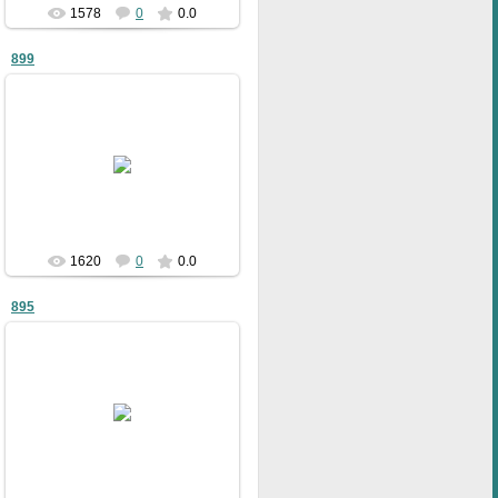
1578
0
0.0
899
09.01.2011
bublik
1620
0
0.0
895
09.01.2011
bublik