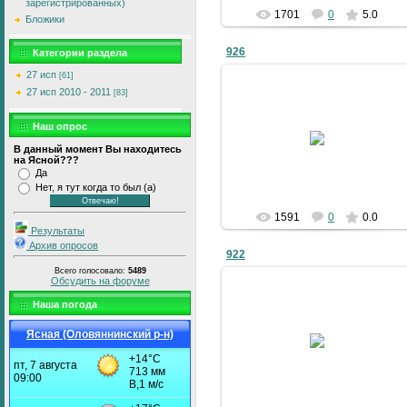
зарегистрированных)
1701
0
5.0
Бложики
926
Категории раздела
27 исп
[61]
27 исп 2010 - 2011
[83]
09.01.2011
Наш опрос
В данный момент Вы находитесь
bublik
на Ясной???
Да
Нет, я тут когда то был (а)
1591
0
0.0
Результаты
Архив опросов
922
Всего голосовало:
5489
Обсудить на форуме
Наша погода
09.01.2011
Ясная (Оловяннинский р-н)
bublik