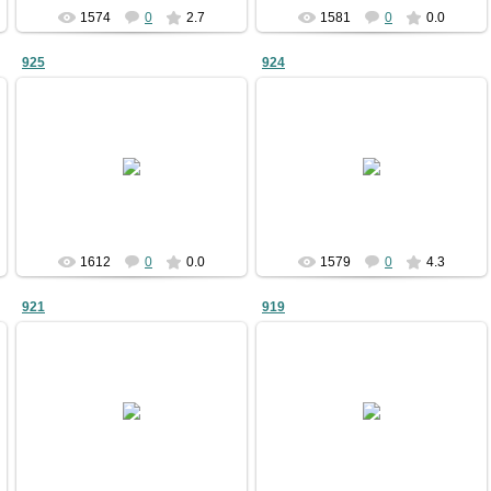
1574
0
2.7
1581
0
0.0
925
924
09.01.2011
09.01.2011
bublik
bublik
1612
0
0.0
1579
0
4.3
921
919
09.01.2011
09.01.2011
bublik
bublik