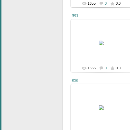
1655
0
0.0
903
09.01.2011
bublik
1665
0
0.0
898
09.01.2011
bublik