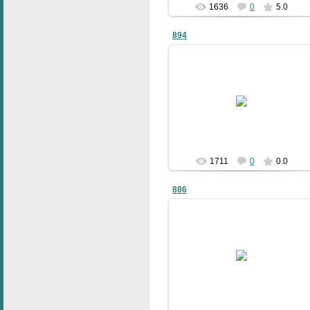
1636
0
5.0
894
09.01.2011
bublik
1711
0
0.0
886
09.01.2011
bublik