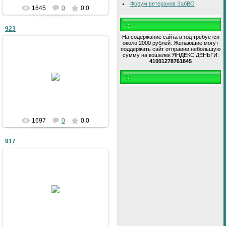
Форум ветеранов ЗабВО
1645
0
0.0
923
На содержание сайта в год требуется
около 2000 рублей. Желающие могут
поддержать сайт отправив небольшую
сумму на кошелек ЯНДЕКС ДЕНЬГИ:
41001278761845
09.01.2011
bublik
1697
0
0.0
917
09.01.2011
bublik