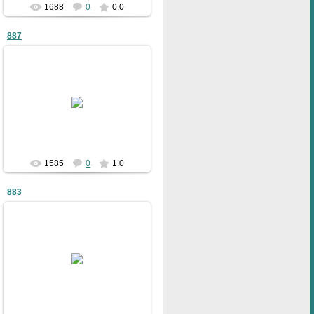
1688
0
0.0
887
09.01.2011
bublik
1585
0
1.0
883
09.01.2011
bublik