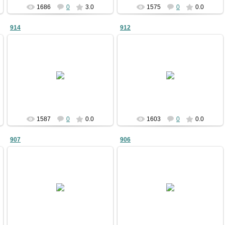
1686
0
3.0
1575
0
0.0
914
912
09.01.2011
09.01.2011
bublik
bublik
1587
0
0.0
1603
0
0.0
907
906
09.01.2011
09.01.2011
bublik
bublik