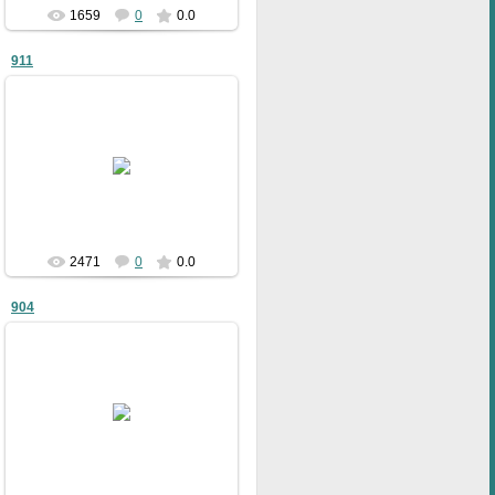
1659
0
0.0
911
09.01.2011
bublik
2471
0
0.0
904
09.01.2011
bublik