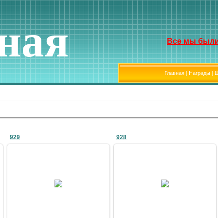
ная
Все мы были
Главная
|
Награды
|
Ш
929
928
09.01.2011
09.01.2011
bublik
bublik