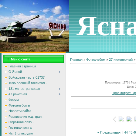
Ясн
Меню сайта
Главная
»
Фотоальбом
»
27 инженерный
Главная страница
О Ясной
Войсковая часть 01737
Просмотров
: 1376 |
Раз
1095 военный госпиталь
Дата
: 
131 мотострелковая
Просмотреть ф
47 ракетная
Форум
Фотоальбомы
Новости сайта
Расписание ж.д. тран...
Обратная связь
Гостевая книга
« Предыдущая
|
44
45
4
Чат (только для