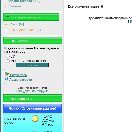
зарегистрированных)
Бложики
Всего комментариев
:
0
Категории раздела
Добавлять комментарии могу
[
Р
27 исп
[61]
27 исп 2010 - 2011
[83]
Наш опрос
В данный момент Вы находитесь
на Ясной???
Да
Нет, я тут когда то был (а)
Результаты
Архив опросов
Всего голосовало:
5489
Обсудить на форуме
Наша погода
Ясная (Оловяннинский р-н)