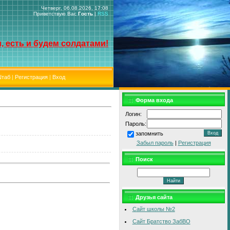
Четверг, 06.08.2026, 17:08
Приветствую Вас
Гость
|
RSS
, есть и будем солдатами!
таб
|
Регистрация
|
Вход
Форма входа
Логин:
Пароль:
запомнить
Забыл пароль
|
Регистрация
Поиск
Друзья сайта
Сайт школы №2
Сайт Братство ЗабВО