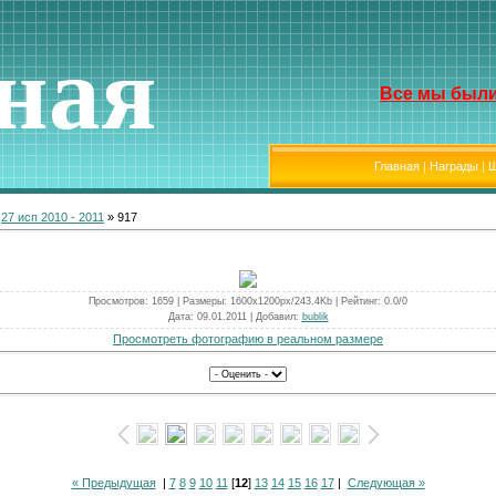
ная
Все мы были
Главная
|
Награды
|
Ш
»
27 исп 2010 - 2011
» 917
Просмотров
: 1659 |
Размеры
: 1600x1200px/243.4Kb |
Рейтинг
: 0.0/0
Дата
: 09.01.2011 |
Добавил
:
bublik
Просмотреть фотографию в реальном размере
« Предыдущая
|
7
8
9
10
11
[
12
]
13
14
15
16
17
|
Следующая »