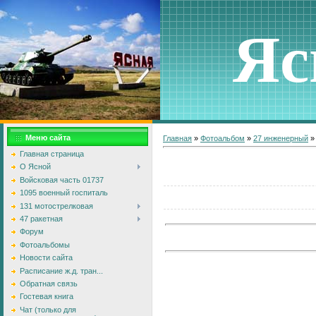
Яс
Меню сайта
Главная
»
Фотоальбом
»
27 инженерный
Главная страница
О Ясной
Войсковая часть 01737
1095 военный госпиталь
131 мотострелковая
47 ракетная
Форум
Фотоальбомы
Новости сайта
Расписание ж.д. тран...
Обратная связь
Гостевая книга
Чат (только для