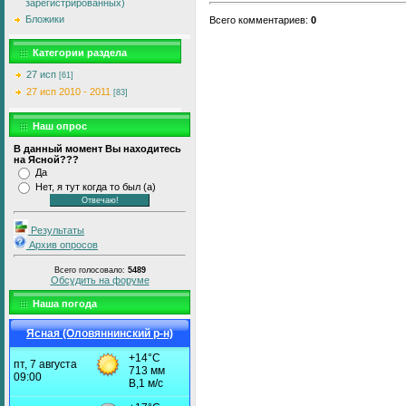
зарегистрированных)
Бложики
Всего комментариев
:
0
Категории раздела
27 исп
[61]
27 исп 2010 - 2011
[83]
Наш опрос
В данный момент Вы находитесь
на Ясной???
Да
Нет, я тут когда то был (а)
Результаты
Архив опросов
Всего голосовало:
5489
Обсудить на форуме
Наша погода
Ясная (Оловяннинский р-н)