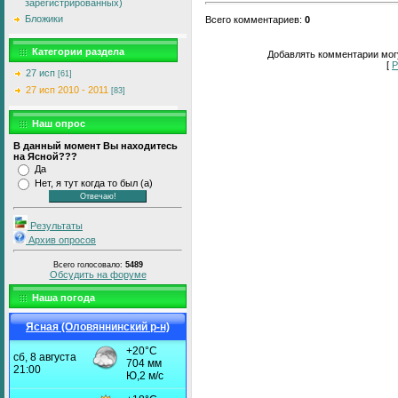
зарегистрированных)
Бложики
Всего комментариев
:
0
Категории раздела
Добавлять комментарии могу
[
Р
27 исп
[61]
27 исп 2010 - 2011
[83]
Наш опрос
В данный момент Вы находитесь
на Ясной???
Да
Нет, я тут когда то был (а)
Результаты
Архив опросов
Всего голосовало:
5489
Обсудить на форуме
Наша погода
Ясная (Оловяннинский р-н)