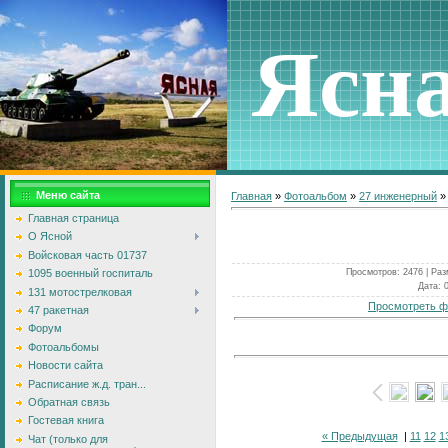
Ясн
Меню сайта
Главная
»
Фотоальбом
»
27 инженерный
Главная страница
О Ясной
Войсковая часть 01737
Просмотров
: 2476 |
Раз
1095 военный госпиталь
Дата
: 
131 мотострелковая
Просмотреть ф
47 ракетная
Форум
Фотоальбомы
Новости сайта
Расписание ж.д. тран...
Обратная связь
Гостевая книга
« Предыдущая
|
11
12
1
Чат (только для