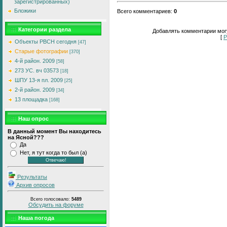
зарегистрированных)
Бложики
Всего комментариев
:
0
Категории раздела
Добавлять комментарии могу
[
Р
Объекты РВСН сегодня
[47]
Старые фотографии
[370]
4-й район. 2009
[58]
273 УС. вч 03573
[18]
ШПУ 13-я пл. 2009
[25]
2-й район. 2009
[34]
13 площадка
[168]
Наш опрос
В данный момент Вы находитесь
на Ясной???
Да
Нет, я тут когда то был (а)
Результаты
Архив опросов
Всего голосовало:
5489
Обсудить на форуме
Наша погода