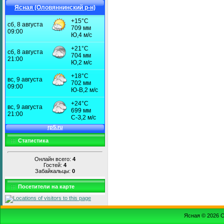
Ясная (Оловяннинский р-н)
Статистика
Онлайн всего:
4
Гостей:
4
Забайкальцы:
0
Посетители на карте
Ясная © 2026
С