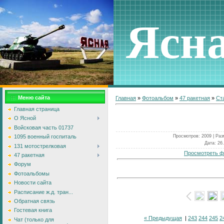
Ясн
Меню сайта
Главная
»
Фотоальбом
»
47 ракетная
»
Ст
Главная страница
О Ясной
Войсковая часть 01737
Просмотров
: 2009 |
Раз
1095 военный госпиталь
Дата
: 26
131 мотострелковая
Просмотреть ф
47 ракетная
Форум
Фотоальбомы
Новости сайта
Расписание ж.д. тран...
Обратная связь
Гостевая книга
« Предыдущая
|
243
244
245
2
Чат (только для