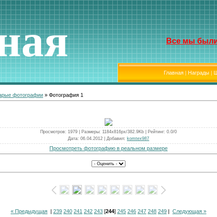
ная
Все мы были
Главная
|
Награды
|
Ш
арые фотографии
» Фотография 1
Просмотров
: 1979 |
Размеры
: 1184x816px/382.9Kb |
Рейтинг
: 0.0/0
Дата
: 06.04.2012 |
Добавил
:
komtex987
Просмотреть фотографию в реальном размере
« Предыдущая
|
239
240
241
242
243
[
244
]
245
246
247
248
249
|
Следующая »