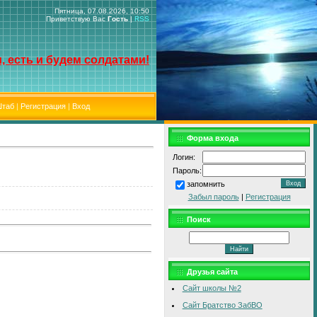
Пятница, 07.08.2026, 10:50
Приветствую Вас
Гость
|
RSS
, есть и будем солдатами!
таб
|
Регистрация
|
Вход
Форма входа
Логин:
Пароль:
запомнить
Забыл пароль
|
Регистрация
Поиск
Друзья сайта
Сайт школы №2
Сайт Братство ЗабВО