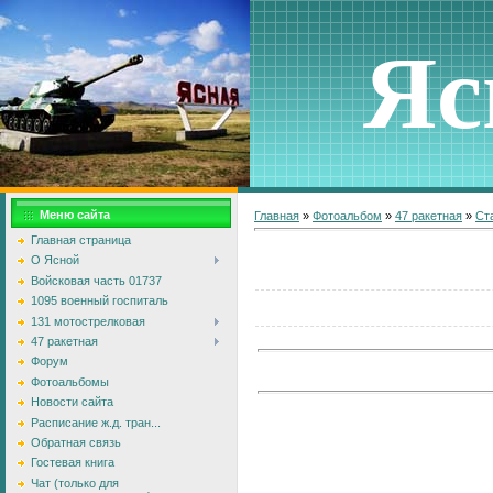
Яс
Меню сайта
Главная
»
Фотоальбом
»
47 ракетная
»
Ст
Главная страница
О Ясной
Войсковая часть 01737
1095 военный госпиталь
131 мотострелковая
47 ракетная
Форум
Фотоальбомы
Новости сайта
Расписание ж.д. тран...
Обратная связь
Гостевая книга
Чат (только для