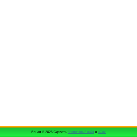
Ясная © 2026
Сделать
бесплатный сайт
с
uCoz