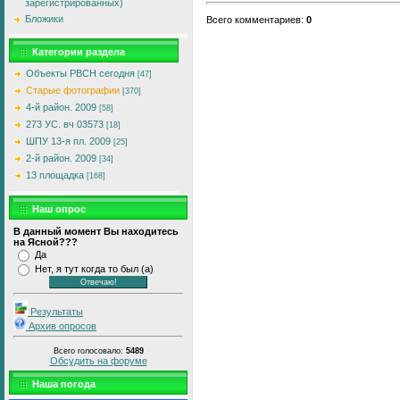
зарегистрированных)
Бложики
Всего комментариев
:
0
Категории раздела
Объекты РВСН сегодня
[47]
Старые фотографии
[370]
4-й район. 2009
[58]
273 УС. вч 03573
[18]
ШПУ 13-я пл. 2009
[25]
2-й район. 2009
[34]
13 площадка
[168]
Наш опрос
В данный момент Вы находитесь
на Ясной???
Да
Нет, я тут когда то был (а)
Результаты
Архив опросов
Всего голосовало:
5489
Обсудить на форуме
Наша погода