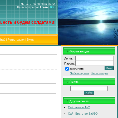
Четверг, 06.08.2026, 04:51
Приветствую Вас
Гость
|
RSS
, есть и будем солдатами!
таб
|
Регистрация
|
Вход
Форма входа
Логин:
Пароль:
запомнить
Забыл пароль
|
Регистрация
Поиск
Друзья сайта
Сайт школы №2
Сайт Братство ЗабВО