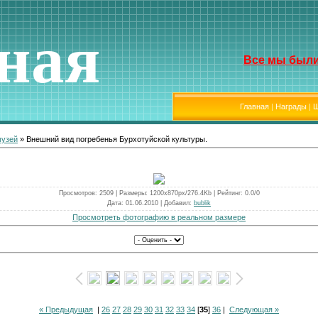
ная
Все мы были
Главная
|
Награды
|
Ш
музей
» Внешний вид погребенья Бурхотуйской культуры.
Просмотров
: 2509 |
Размеры
: 1200x870px/276.4Kb |
Рейтинг
: 0.0/0
Дата
: 01.06.2010 |
Добавил
:
bublik
Просмотреть фотографию в реальном размере
« Предыдущая
|
26
27
28
29
30
31
32
33
34
[
35
]
36
|
Следующая »