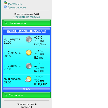
Результаты
Архив опросов
Всего голосовало:
5489
Обсудить на форуме
Наша погода
Ясная (Оловяннинский р-н)
Статистика
Онлайн всего:
4
Гостей:
4