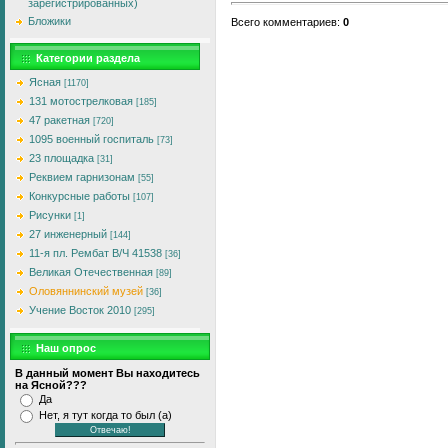
зарегистрированных)
Бложики
Всего комментариев
:
0
Категории раздела
Ясная
[1170]
131 мотострелковая
[185]
47 ракетная
[720]
1095 военный госпиталь
[73]
23 площадка
[31]
Реквием гарнизонам
[55]
Конкурсные работы
[107]
Рисунки
[1]
27 инженерный
[144]
11-я пл. Рембат В/Ч 41538
[36]
Великая Отечественная
[89]
Оловяннинский музей
[36]
Учение Восток 2010
[295]
Наш опрос
В данный момент Вы находитесь
на Ясной???
Да
Нет, я тут когда то был (а)