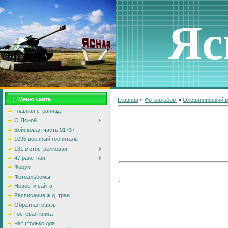
Яс
Меню сайта
Главная
»
Фотоальбом
»
Оловяннинский 
Главная страница
О Ясной
Войсковая часть 01737
1095 военный госпиталь
131 мотострелковая
47 ракетная
Форум
Фотоальбомы
Новости сайта
Расписание ж.д. тран...
Обратная связь
Гостевая книга
Чат (только для