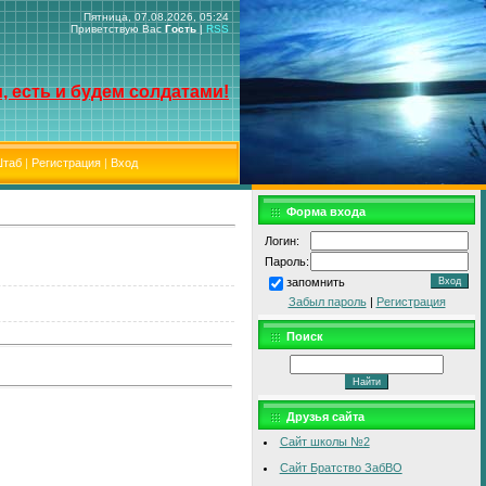
Пятница, 07.08.2026, 05:24
Приветствую Вас
Гость
|
RSS
, есть и будем солдатами!
таб
|
Регистрация
|
Вход
Форма входа
Логин:
Пароль:
запомнить
Забыл пароль
|
Регистрация
Поиск
Друзья сайта
Сайт школы №2
Сайт Братство ЗабВО