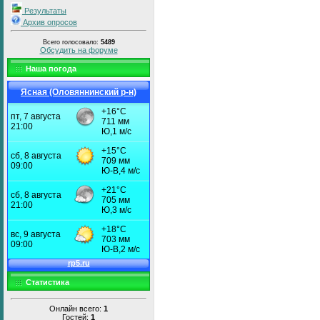
Результаты
Архив опросов
Всего голосовало:
5489
Обсудить на форуме
Наша погода
Ясная (Оловяннинский р-н)
Статистика
Онлайн всего:
1
Гостей:
1