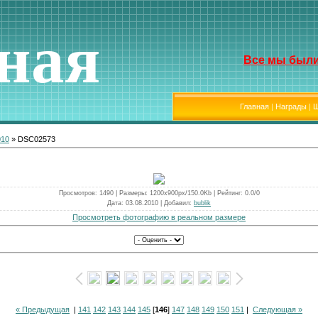
ная
Все мы были
Главная
|
Награды
|
Ш
010
» DSC02573
Просмотров
: 1490 |
Размеры
: 1200x900px/150.0Kb |
Рейтинг
: 0.0/0
Дата
: 03.08.2010 |
Добавил
:
bublik
Просмотреть фотографию в реальном размере
« Предыдущая
|
141
142
143
144
145
[
146
]
147
148
149
150
151
|
Следующая »