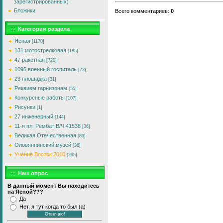
зарегистрированных)
Бложики
Всего комментариев
:
0
Категории раздела
Ясная
[1170]
131 мотострелковая
[185]
47 ракетная
[720]
1095 военный госпиталь
[73]
23 площадка
[31]
Реквием гарнизонам
[55]
Конкурсные работы
[107]
Рисунки
[1]
27 инженерный
[144]
11-я пл. Рембат В/Ч 41538
[36]
Великая Отечественная
[89]
Оловяннинский музей
[36]
Учение Восток 2010
[295]
Наш опрос
В данный момент Вы находитесь
на Ясной???
Да
Нет, я тут когда то был (а)